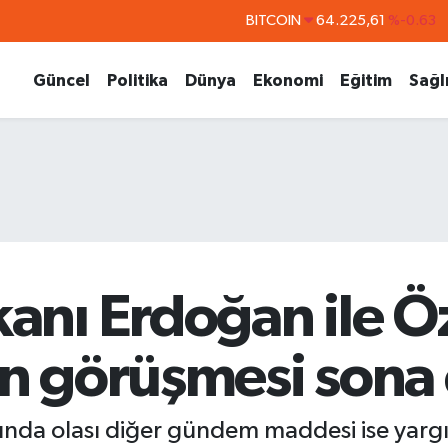
DOLAR
47,7143
%0.16
EURO
55,0317
%-0.02
Güncel
Politika
Dünya
Ekonomi
Eğitim
Sağl
STERLİN
64,2463
%0.07
GRAM ALTIN
6510.40
%0.45
BİST100
13.799
%70
nı Erdoğan ile Öz
en görüşmesi sona 
nda olası diğer gündem maddesi ise yargı k