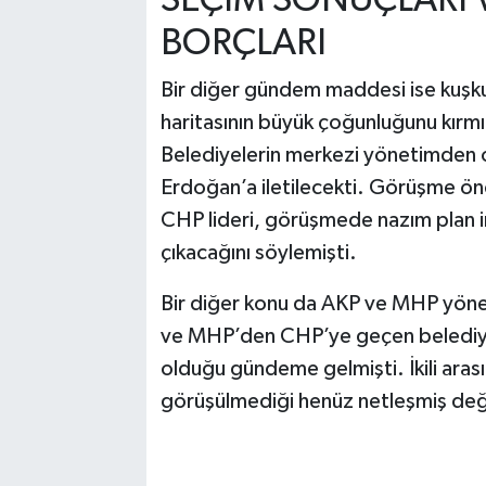
BORÇLARI
Bir diğer gündem maddesi ise kuşku
haritasının büyük çoğunluğunu kırmı
Belediyelerin merkezi yönetimden o
Erdoğan’a iletilecekti. Görüşme önc
CHP lideri, görüşmede nazım plan imz
çıkacağını söylemişti.
Bir diğer konu da AKP ve MHP yönet
ve MHP’den CHP’ye geçen belediyele
olduğu gündeme gelmişti. İkili ara
görüşülmediği henüz netleşmiş deği