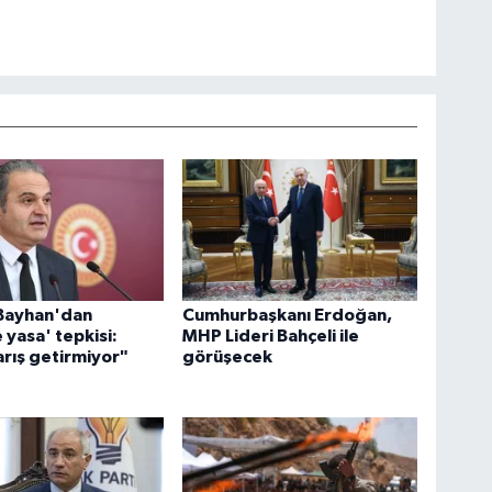
 Bayhan'dan
Cumhurbaşkanı Erdoğan,
 yasa' tepkisi:
MHP Lideri Bahçeli ile
barış getirmiyor"
görüşecek