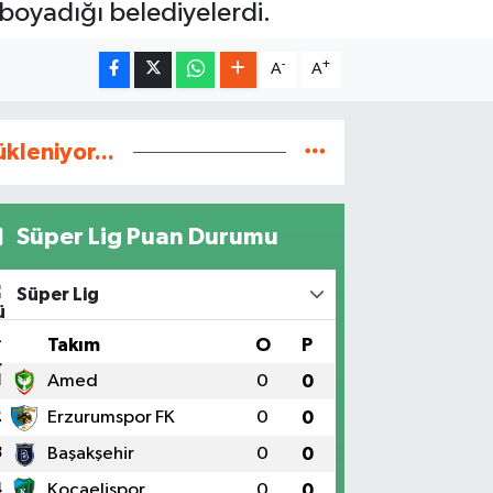
boyadığı belediyelerdi.
-
+
A
A
ükleniyor...
Süper Lig Puan Durumu
Süper Lig
#
Takım
O
P
1
Amed
0
0
2
Erzurumspor FK
0
0
3
Başakşehir
0
0
4
Kocaelispor
0
0