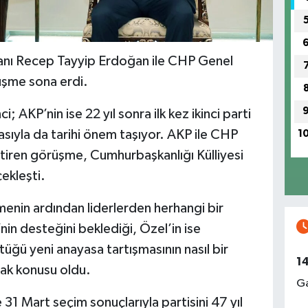
nı Recep Tayyip Erdoğan ile CHP Genel
üşme sona erdi.
; AKP’nin ise 22 yıl sonra ilk kez ikinci parti
ıyla da tarihi önem taşıyor. AKP ile CHP
1
 getiren görüşme, Cumhurbaşkanlığı Külliyesi
ekleşti.
menin ardından liderlerden herhangi bir
n desteğini beklediği, Özel’in ise
ğü yeni anayasa tartışmasının nasıl bir
1
ak konusu oldu.
Ga
 31 Mart seçim sonuçlarıyla partisini 47 yıl