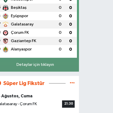
5
Beşiktaş
0
0
6
Eyüpspor
0
0
7
Galatasaray
0
0
8
Çorum FK
0
0
9
Gaziantep FK
0
0
0
Alanyaspor
0
0
Detaylar için tıklayın
Süper Lig Fikstür
4 Ağustos, Cuma
latasaray - Çorum FK
21:30