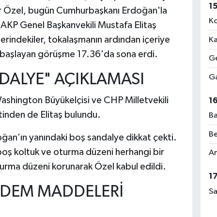
1
r Özel, bugün Cumhurbaşkanı Erdoğan'la
Ko
AKP Genel Başkanvekili Mustafa Elitaş
erindekiler, tokalaşmanın ardından içeriye
Ka
te başlayan görüşme 17.36'da sona erdi.
Ge
DALYE" AÇIKLAMASI
Ga
shington Büyükelçisi ve CHP Milletvekili
1
tinden de Elitaş bulundu.
Ba
Be
oğan’ın yanındaki boş sandalye dikkat çekti.
oş koltuk ve oturma düzeni herhangi bir
Am
rma düzeni korunarak Özel kabul edildi.
1
DEM MADDELERİ
Sa