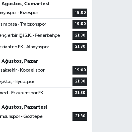
5 Ağustos, Cumartesi
nyaspor - Rizespor
19:00
sımpaşa - Trabzonspor
19:00
nçlerbirliği S.K. - Fenerbahçe
21:30
ziantep FK - Alanyaspor
21:30
6 Ağustos, Pazar
şakşehir - Kocaelispor
19:00
şiktaş - Eyüpspor
21:30
ed - Erzurumspor FK
21:30
7 Ağustos, Pazartesi
msunspor - Göztepe
21:30