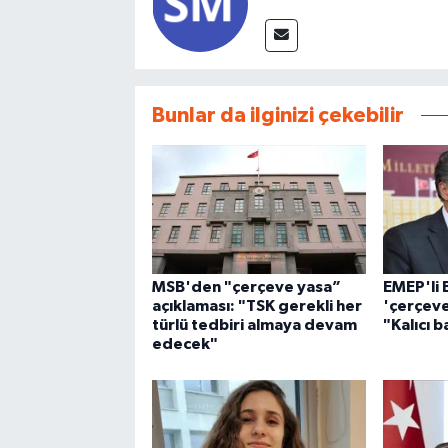
Bunlar da ilginizi çekebilir
MSB'den "çerçeve yasa”
EMEP'li
açıklaması: "TSK gerekli her
'çerçeve
türlü tedbiri almaya devam
"Kalıcı 
edecek"