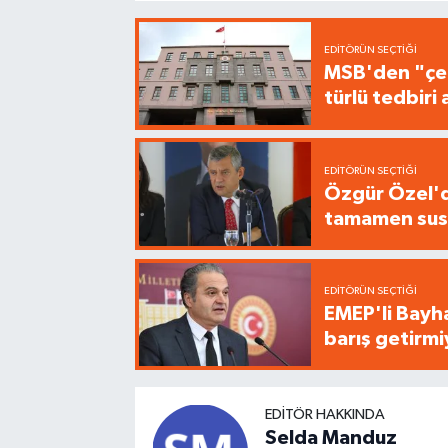
EDITÖRÜN SEÇTIĞI
MSB'den "çer
türlü tedbir
EDITÖRÜN SEÇTIĞI
Özgür Özel'de
tamamen sus
EDITÖRÜN SEÇTIĞI
EMEP'li Bayha
barış getirm
EDITÖR HAKKINDA
Selda Manduz