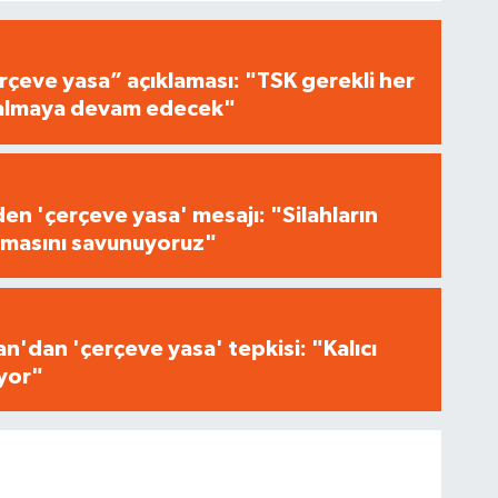
çeve yasa” açıklaması: "TSK gerekli her
i almaya devam edecek"
n 'çerçeve yasa' mesajı: "Silahların
masını savunuyoruz"
n'dan 'çerçeve yasa' tepkisi: "Kalıcı
iyor"