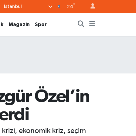
°
İstanbul
24
ık
Magazin
Spor
gür Özel’in
erdi
rizi, ekonomik kriz, seçim