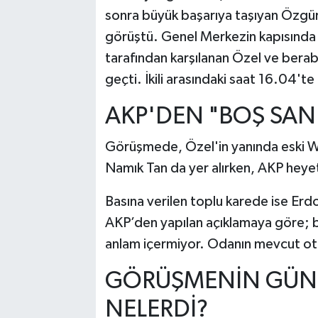
sonra büyük başarıya taşıyan Özgü
görüştü. Genel Merkezin kapısında 
tarafından karşılanan Özel ve berab
geçti. İkili arasındaki saat 16.04'
AKP'DEN "BOŞ SAN
Görüşmede, Özel'in yanında eski Wa
Namık Tan da yer alırken, AKP heye
Basına verilen toplu karede ise Erd
AKP’den yapılan açıklamaya göre; b
anlam içermiyor. Odanın mevcut otu
GÖRÜŞMENİN GÜN
NELERDİ?