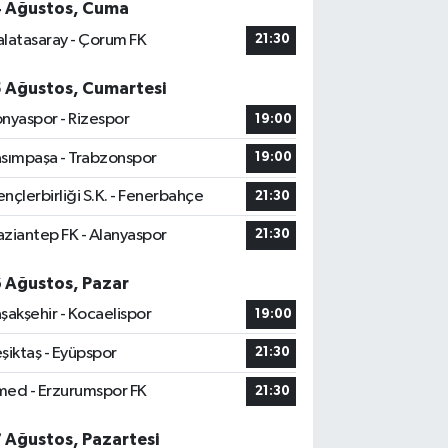
4 Ağustos, Cuma
latasaray - Çorum FK
21:30
5 Ağustos, Cumartesi
nyaspor - Rizespor
19:00
sımpaşa - Trabzonspor
19:00
nçlerbirliği S.K. - Fenerbahçe
21:30
ziantep FK - Alanyaspor
21:30
6 Ağustos, Pazar
şakşehir - Kocaelispor
19:00
şiktaş - Eyüpspor
21:30
ed - Erzurumspor FK
21:30
7 Ağustos, Pazartesi