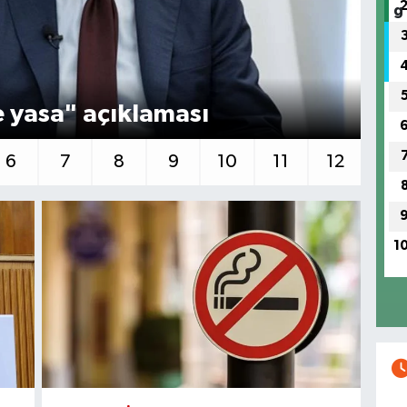
 yasa" açıklaması
"Ç
6
7
8
9
10
11
12
1