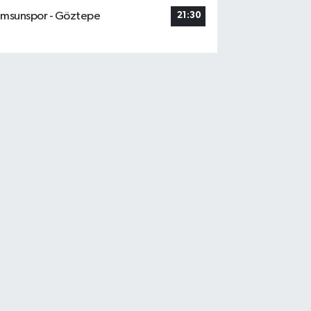
msunspor - Göztepe
21:30