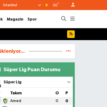
°
İstanbul
30
ık
Magazin
Spor
ükleniyor...
Süper Lig Puan Durumu
Süper Lig
#
Takım
O
P
1
Amed
0
0