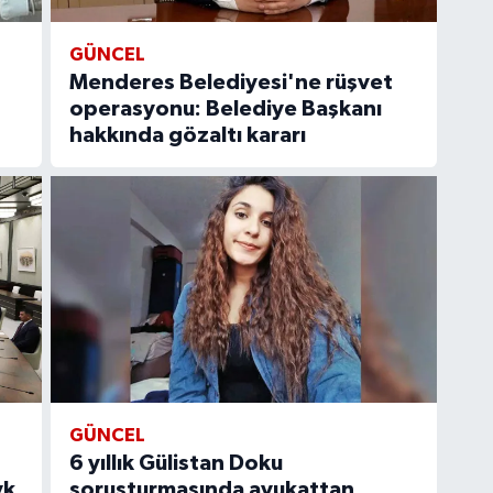
GÜNCEL
:
Menderes Belediyesi'ne rüşvet
operasyonu: Belediye Başkanı
hakkında gözaltı kararı
GÜNCEL
6 yıllık Gülistan Doku
vk
soruşturmasında avukattan