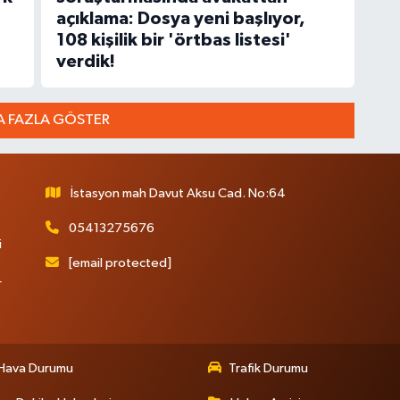
açıklama: Dosya yeni başlıyor,
108 kişilik bir 'örtbas listesi'
verdik!
 FAZLA GÖSTER
İstasyon mah Davut Aksu Cad. No:64
05413275676
i
[email protected]
r
Hava Durumu
Trafik Durumu