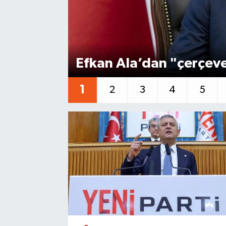
Efkan Ala’dan "çerçeve
1
2
3
4
5