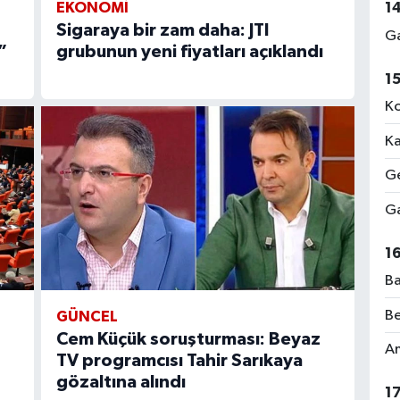
EKONOMI
1
Sigaraya bir zam daha: JTI
Ga
”
grubunun yeni fiyatları açıklandı
1
Ko
Ka
Ge
Ga
1
Ba
Be
GÜNCEL
Cem Küçük soruşturması: Beyaz
Am
TV programcısı Tahir Sarıkaya
gözaltına alındı
1