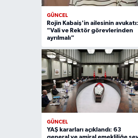
GÜNCEL
Rojin Kabaiş'in ailesinin avukatı
"Vali ve Rektör görevlerinden
ayrılmalı"
GÜNCEL
YAŞ kararları açıklandı: 63
general ve amiral emekliliğe se