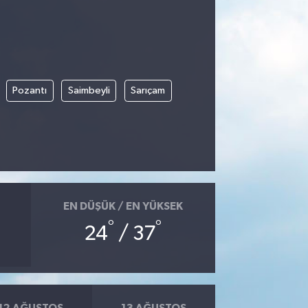
Pozantı
Saimbeyli
Sarıçam
EN DÜŞÜK / EN YÜKSEK
°
°
24
/ 37