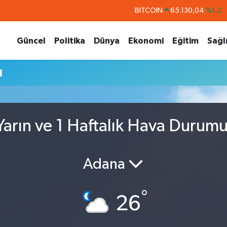
BITCOIN
65.130,04
%1.2
DOLAR
47,7436
%0.18
Güncel
Politika
Dünya
Ekonomi
Eğitim
Sağl
EURO
55,2510
%0.32
STERLİN
64,4811
%0.38
u
GRAM ALTIN
6648.99
%2.59
BİST100
13.773
%-19
arın ve 1 Haftalık Hava Durum
Adana
°
26