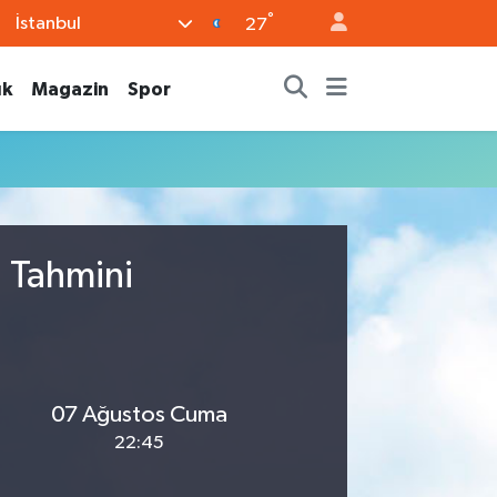
°
İstanbul
27
ık
Magazin
Spor
u Tahmini
07 Ağustos Cuma
22:45