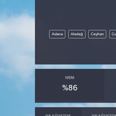
Adana
Aladağ
Ceyhan
Çu
NEM
%86