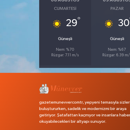
08 AĞUSTOS
09 AĞUSTO
CUMARTESI
PAZAR
°
29
30
Güneşli
Güneşli
Nem: %70
Nem: %67
Rüzgar: 7.11 m/s
Rüzgar: 6.39 m/
gazetemunevvercomtr, yepyeni temasıyla sizler
buluştururken, sadelik ve modernizmi bir araya
getiriyor. Şatafattan kaçınıyor ve insanlara habe
okuyabilecekleri bir altyapı sunuyor.