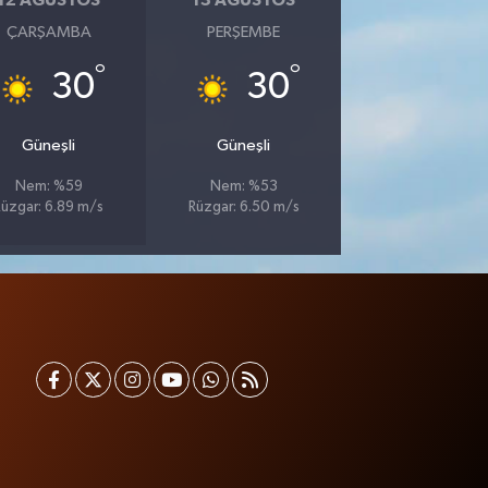
12 AĞUSTOS
13 AĞUSTOS
ÇARŞAMBA
PERŞEMBE
°
°
30
30
Güneşli
Güneşli
Nem: %59
Nem: %53
Rüzgar: 6.89 m/s
Rüzgar: 6.50 m/s