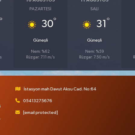
S
10 AĞUSTOS
11 AĞUSTOS
PAZARTESI
SALI
°
°
°
30
31
Güneşli
Güneşli
Nem: %62
Nem: %59
s
Rüzgar: 7.11 m/s
Rüzgar: 7.50 m/s
İstasyon mah Davut Aksu Cad. No:64
05413275676
i
[email protected]
r