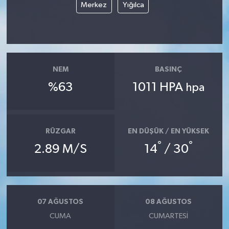
Merkez
Yığılca
NEM
BASINÇ
%63
1011 HPA
hpa
RÜZGAR
EN DÜŞÜK / EN YÜKSEK
°
°
2.89 M/S
14
/ 30
07 AĞUSTOS
08 AĞUSTOS
CUMA
CUMARTESI