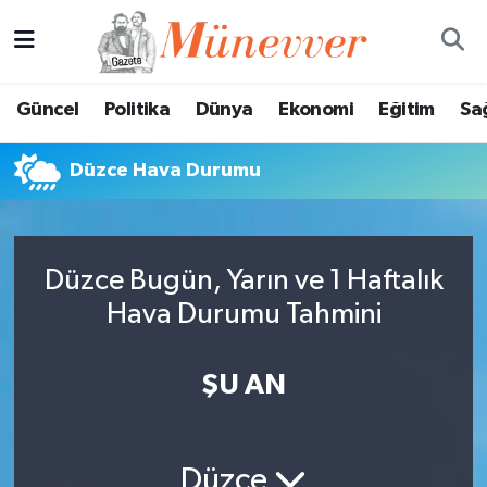
Güncel
Nöbetçi Eczaneler
Güncel
Politika
Dünya
Ekonomi
Eğitim
Sa
Politika
Hava Durumu
Düzce Hava Durumu
Dünya
Trafik Durumu
Ekonomi
Süper Lig Puan Durumu ve Fikstür
Düzce Bugün, Yarın ve 1 Haftalık
Eğitim
Tüm Manşetler
Hava Durumu Tahmini
Sağlık
Son Dakika Haberleri
ŞU AN
Magazin
Haber Arşivi
Spor
Düzce