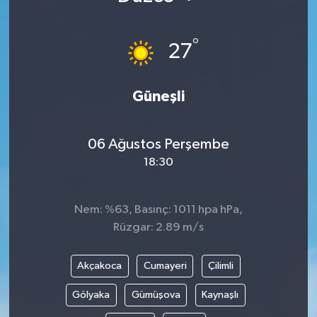
°
27
Güneşli
06 Ağustos Perşembe
18:30
Nem: %63, Basınç: 1011 hpa hPa,
Rüzgar: 2.89 m/s
Akçakoca
Cumayeri
Çilimli
Gölyaka
Gümüşova
Kaynaşlı