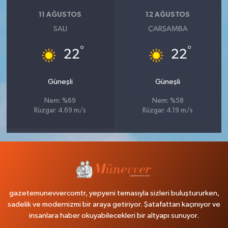
11 AĞUSTOS
12 AĞUSTOS
SALI
ÇARŞAMBA
°
°
22
22
Güneşli
Güneşli
Nem: %69
Nem: %58
Rüzgar: 4.69 m/s
Rüzgar: 4.19 m/s
gazetemunevvercomtr, yepyeni temasıyla sizleri buluştururken,
sadelik ve modernizmi bir araya getiriyor. Şatafattan kaçınıyor ve
insanlara haber okuyabilecekleri bir altyapı sunuyor.