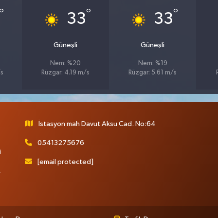
°
°
°
33
33
Güneşli
Güneşli
Nem: %20
Nem: %19
/s
Rüzgar: 4.19 m/s
Rüzgar: 5.61 m/s
İstasyon mah Davut Aksu Cad. No:64
05413275676
i
[email protected]
r