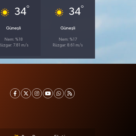
°
°
34
34
Güneşli
Güneşli
Nem: %18
Nem: %17
Rüzgar: 7.81 m/s
Rüzgar: 8.61 m/s