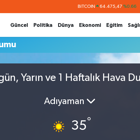
BITCOIN
64.475,47
%0.66
DOLAR
47,5986
%0.06
Güncel
Politika
Dünya
Ekonomi
Eğitim
Sağl
EURO
55,0700
%0.1
STERLİN
64,2438
%0.21
rumu
GRAM ALTIN
6518.23
%0.39
BİST100
13.703
%0
ün, Yarın ve 1 Haftalık Hava D
Adıyaman
°
35