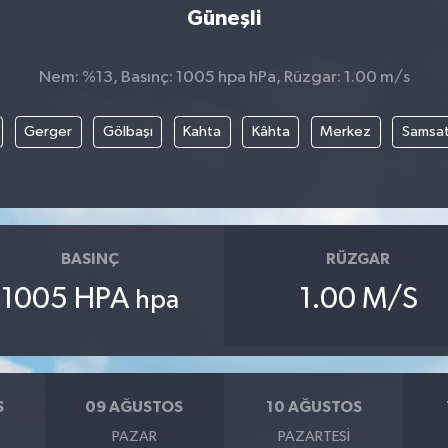
Güneşli
Nem: %13, Basınç: 1005 hpa hPa, Rüzgar: 1.00 m/s
Gerger
Gölbaşı
Kahta
Kâhta
Merkez
Samsa
BASINÇ
RÜZGAR
1005 HPA
1.00 M/S
hpa
S
09 AĞUSTOS
10 AĞUSTOS
PAZAR
PAZARTESI