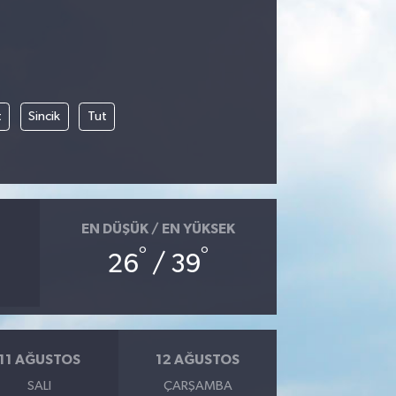
t
Sincik
Tut
EN DÜŞÜK / EN YÜKSEK
°
°
26
/ 39
11 AĞUSTOS
12 AĞUSTOS
SALI
ÇARŞAMBA