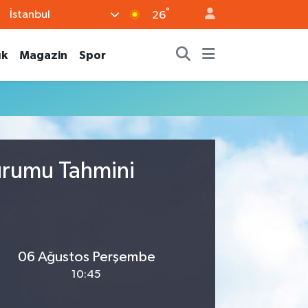
°
İstanbul
26
ık
Magazin
Spor
urumu Tahmini
06 Ağustos Perşembe
10:45