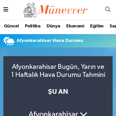
Güncel
Nöbetçi Eczaneler
Güncel
Politika
Dünya
Ekonomi
Eğitim
Sa
Politika
Hava Durumu
Afyonkarahisar Hava Durumu
Dünya
Trafik Durumu
Ekonomi
Süper Lig Puan Durumu ve Fikstür
Afyonkarahisar Bugün, Yarın ve
Eğitim
Tüm Manşetler
1 Haftalık Hava Durumu Tahmini
Sağlık
Son Dakika Haberleri
ŞU AN
Magazin
Haber Arşivi
Spor
Afyonkarahisar