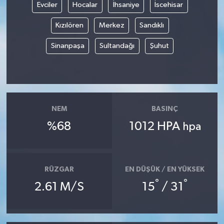
Evciler
Hocalar
İhsaniye
İscehisar
Kızılören
Merkez
Sandıklı
Sinanpaşa
Sultandağı
Şuhut
NEM
BASINÇ
%68
1012 HPA
hpa
RÜZGAR
EN DÜŞÜK / EN YÜKSEK
°
°
2.61 M/S
15
/ 31