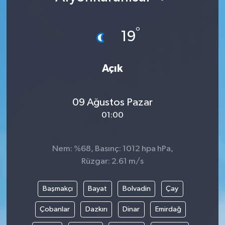
°
19
Açık
09 Ağustos Pazar
01:00
Nem: %68, Basınç: 1012 hpa hPa,
Rüzgar: 2.61 m/s
Başmakçı
Bayat
Bolvadin
Çay
Çobanlar
Dazkırı
Dinar
Emirdağ