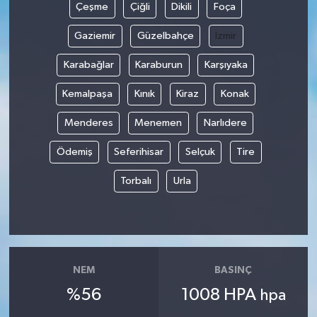
Çeşme
Çiğli
Dikili
Foça
Gaziemir
Güzelbahçe
İzmir
Karabağlar
Karaburun
Karşıyaka
Kemalpaşa
Kınık
Kiraz
Konak
Menderes
Menemen
Narlıdere
Ödemiş
Seferihisar
Selçuk
Tire
Torbalı
Urla
NEM
BASINÇ
%56
1008 HPA
hpa