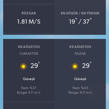
RÜZGAR
EN DÜŞÜK / EN YÜKSEK
°
°
1.81 M/S
19
/ 37
08 AĞUSTOS
09 AĞUSTOS
CUMARTESI
PAZAR
°
°
29
29
Güneşli
Güneşli
Nem: %37
Nem: %43
Rüzgar: 9.11 m/s
Rüzgar: 8.11 m/s