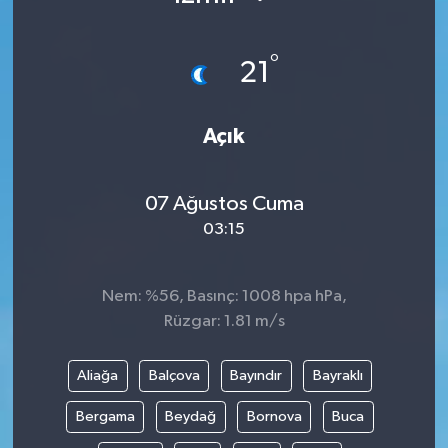
°
21
Açık
07 Ağustos Cuma
03:15
Nem: %56, Basınç: 1008 hpa hPa,
Rüzgar: 1.81 m/s
Aliağa
Balçova
Bayındır
Bayraklı
Bergama
Beydağ
Bornova
Buca