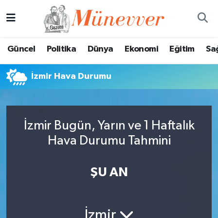
Güncel
Nöbetçi Eczaneler
Güncel
Politika
Dünya
Ekonomi
Eğitim
Sa
Politika
Hava Durumu
İzmir Hava Durumu
Dünya
Trafik Durumu
Ekonomi
Süper Lig Puan Durumu ve Fikstür
İzmir Bugün, Yarın ve 1 Haftalık
Eğitim
Tüm Manşetler
Hava Durumu Tahmini
Sağlık
Son Dakika Haberleri
ŞU AN
Magazin
Haber Arşivi
Spor
İzmir