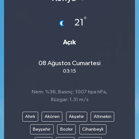
°
21
Açık
08 Ağustos Cumartesi
03:15
Nem: %36, Basınç: 1007 hpa hPa,
Rüzgar: 1.31 m/s
Ahırlı
Akören
Akşehir
Altınekin
Beyşehir
Bozkır
Cihanbeyli