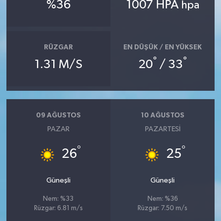
%36
1007 HPA
hpa
RÜZGAR
EN DÜŞÜK / EN YÜKSEK
°
°
1.31 M/S
20
/ 33
09 AĞUSTOS
10 AĞUSTOS
PAZAR
PAZARTESI
°
°
26
25
Güneşli
Güneşli
Nem: %33
Nem: %36
Rüzgar: 6.81 m/s
Rüzgar: 7.50 m/s