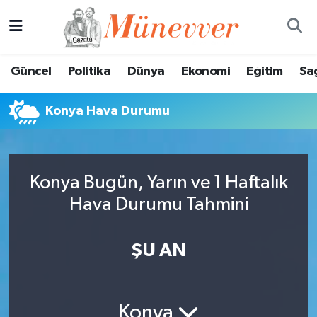
Güncel
Nöbetçi Eczaneler
Güncel
Politika
Dünya
Ekonomi
Eğitim
Sa
Politika
Hava Durumu
Konya Hava Durumu
Dünya
Trafik Durumu
Ekonomi
Süper Lig Puan Durumu ve Fikstür
Konya Bugün, Yarın ve 1 Haftalık
Eğitim
Tüm Manşetler
Hava Durumu Tahmini
Sağlık
Son Dakika Haberleri
ŞU AN
Magazin
Haber Arşivi
Spor
Konya