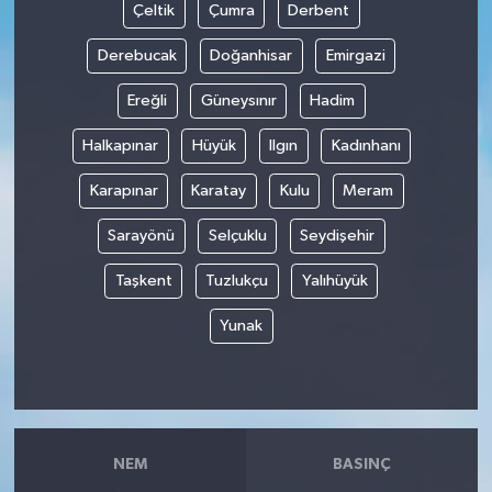
Çeltik
Çumra
Derbent
Derebucak
Doğanhisar
Emirgazi
Ereğli
Güneysınır
Hadim
Halkapınar
Hüyük
Ilgın
Kadınhanı
Karapınar
Karatay
Kulu
Meram
Sarayönü
Selçuklu
Seydişehir
Taşkent
Tuzlukçu
Yalıhüyük
Yunak
NEM
BASINÇ