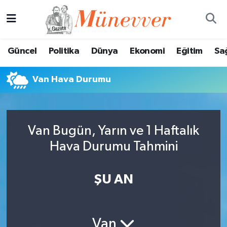
Güncel
Nöbetçi Eczaneler
Güncel
Politika
Dünya
Ekonomi
Eğitim
Sa
Politika
Hava Durumu
Van Hava Durumu
Dünya
Trafik Durumu
Ekonomi
Süper Lig Puan Durumu ve Fikstür
Van Bugün, Yarın ve 1 Haftalık
Eğitim
Tüm Manşetler
Hava Durumu Tahmini
Sağlık
Son Dakika Haberleri
ŞU AN
Magazin
Haber Arşivi
Spor
Van