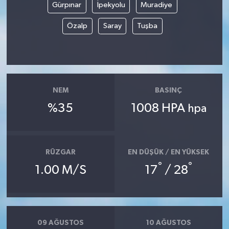
Gürpınar
İpekyolu
Muradiye
Özalp
Saray
Tuşba
NEM
BASINÇ
%35
1008 HPA
hpa
RÜZGAR
EN DÜŞÜK / EN YÜKSEK
°
°
1.00 M/S
17
/ 28
09 AĞUSTOS
10 AĞUSTOS