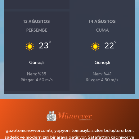
13 AĞUSTOS
14 AĞUSTOS
PERŞEMBE
CUMA
°
°
23
22
Güneşli
Güneşli
Nem: %35
Nem: %41
Rüzgar: 4.50 m/s
Rüzgar: 4.50 m/s
gazetemunevvercomtr, yepyeni temasıyla sizleri buluştururken,
sadelik ve modernizmi bir araya getiriyor. Şatafattan kaçınıyor ve