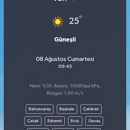
°
25
Güneşli
08 Ağustos Cumartesi
09:45
Nem: %35, Basınç: 1008 hpa hPa,
Rüzgar: 1.00 m/s
Bahçesaray
Başkale
Çaldıran
Çatak
Edremit
Erciş
Gevaş