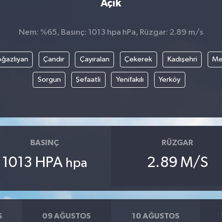
Açık
Nem: %65, Basınç: 1013 hpa hPa, Rüzgar: 2.89 m/s
ğazlıyan
Çandır
Çayıralan
Çekerek
Kadışehri
Me
Sorgun
Şefaatli
Yenifakılı
Yerköy
BASINÇ
RÜZGAR
1013 HPA
2.89 M/S
hpa
S
09 AĞUSTOS
10 AĞUSTOS