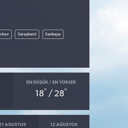
rkez
Saraykent
Sarıkaya
EN DÜŞÜK / EN YÜKSEK
°
°
18
/ 28
11 AĞUSTOS
12 AĞUSTOS