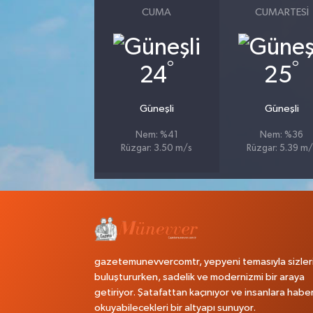
CUMA
CUMARTESI
°
°
24
25
Güneşli
Güneşli
Nem: %41
Nem: %36
Rüzgar: 3.50 m/s
Rüzgar: 5.39 m/
gazetemunevvercomtr, yepyeni temasıyla sizler
buluştururken, sadelik ve modernizmi bir araya
getiriyor. Şatafattan kaçınıyor ve insanlara habe
okuyabilecekleri bir altyapı sunuyor.