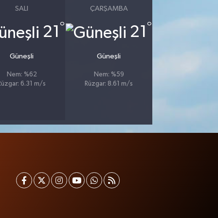
SALI
ÇARŞAMBA
°
°
21
21
Güneşli
Güneşli
Nem: %62
Nem: %59
Rüzgar: 6.31 m/s
Rüzgar: 8.61 m/s