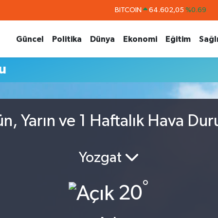
BITCOIN
64.602,05
%0.69
DOLAR
47,6006
%0.06
Güncel
Politika
Dünya
Ekonomi
Eğitim
Sağl
EURO
55,0250
%0.02
STERLİN
64,2398
%0.2
u
GRAM ALTIN
6513.94
%0.32
BİST100
13.768
%48
n, Yarın ve 1 Haftalık Hava Du
Yozgat
°
20