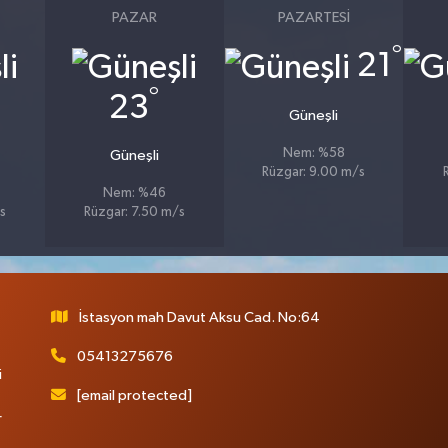
PAZAR
PAZARTESI
°
21
°
23
Güneşli
Nem: %58
Güneşli
Rüzgar: 9.00 m/s
Nem: %46
s
Rüzgar: 7.50 m/s
İstasyon mah Davut Aksu Cad. No:64
05413275676
i
[email protected]
r