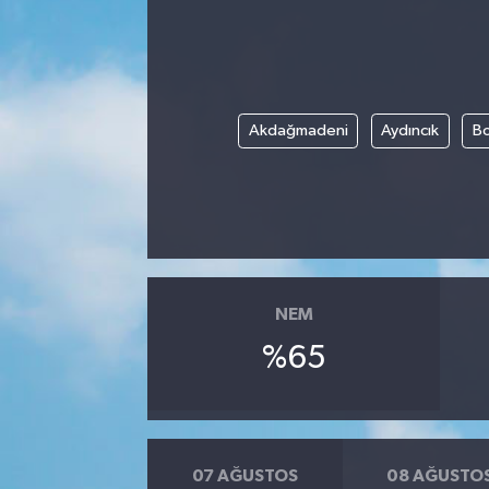
Akdağmadeni
Aydıncık
Bo
NEM
%65
07 AĞUSTOS
08 AĞUSTO