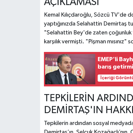
AÇIKLAMASI
Kemal Kılıçdaroğlu, Sözcü TV'de dok
yaptığınızda Selahattin Demirtaş tu
"Selahattin Bey'de zaten çoğunluk va
karşılık vermişti. "Pişman mısınız" s
EMEP'li Bayh
barış getirm
İçeriği Görünt
TEPKİLERİN ARDIND
DEMİRTAŞ'IN HAKK
Tepkilerin ardından sosyal medyada
Demirtaş’ın, Selçuk Kozağaçlı’nın, C