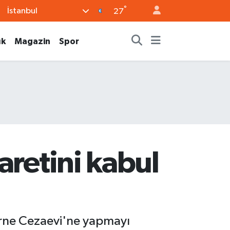
°
İstanbul
27
ık
Magazin
Spor
aretini kabul
irne Cezaevi'ne yapmayı