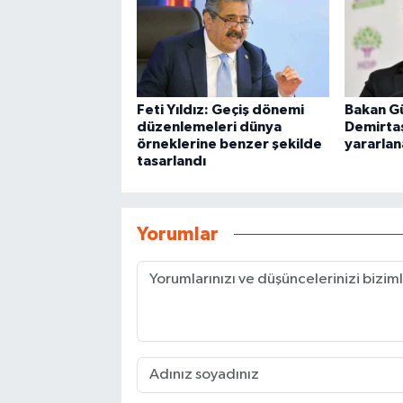
Feti Yıldız: Geçiş dönemi
Bakan Gü
düzenlemeleri dünya
Demirta
örneklerine benzer şekilde
yararlan
tasarlandı
Yorumlar