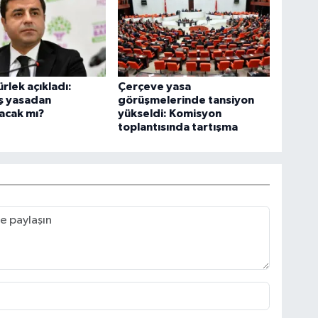
rlek açıkladı:
Çerçeve yasa
ş yasadan
görüşmelerinde tansiyon
acak mı?
yükseldi: Komisyon
toplantısında tartışma