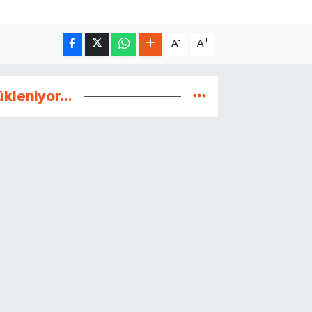
-
+
A
A
ükleniyor...