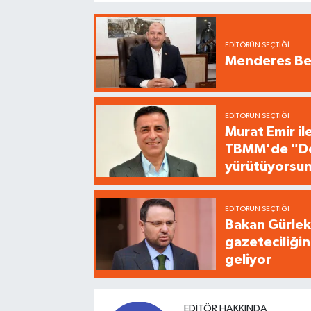
EDITÖRÜN SEÇTIĞI
Menderes Bel
EDITÖRÜN SEÇTIĞI
Murat Emir il
TBMM'de "Dem
yürütüyorsu
EDITÖRÜN SEÇTIĞI
Bakan Gürlek'
gazeteciliğin
geliyor
EDITÖR HAKKINDA