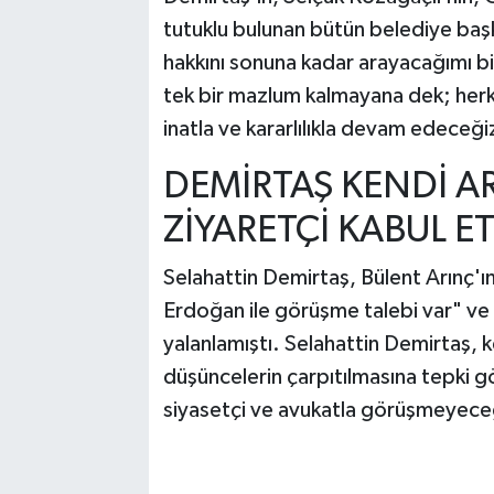
tutuklu bulunan bütün belediye başka
hakkını sonuna kadar arayacağımı bil
tek bir mazlum kalmayana dek; herk
inatla ve kararlılıkla devam edeceğiz
DEMİRTAŞ KENDİ A
ZİYARETÇİ KABUL E
Selahattin Demirtaş, Bülent Arınç'ın
Erdoğan ile görüşme talebi var" ve
yalanlamıştı. Selahattin Demirtaş, k
düşüncelerin çarpıtılmasına tepki gö
siyasetçi ve avukatla görüşmeyec