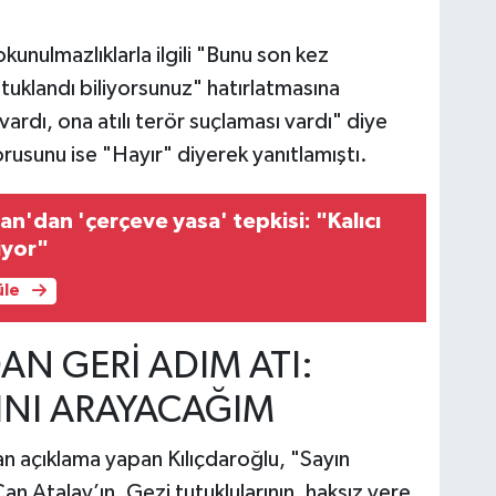
unulmazlıklarla ilgili "Bunu son kez
tuklandı biliyorsunuz" hatırlatmasına
rdı, ona atılı terör suçlaması vardı" diye
orusunu ise "Hayır" diyerek yanıtlamıştı.
an'dan 'çerçeve yasa' tepkisi: "Kalıcı
iyor"
üle
AN GERİ ADIM ATI:
INI ARAYACAĞIM
n açıklama yapan Kılıçdaroğlu, "Sayın
an Atalay’ın, Gezi tutuklularının, haksız yere