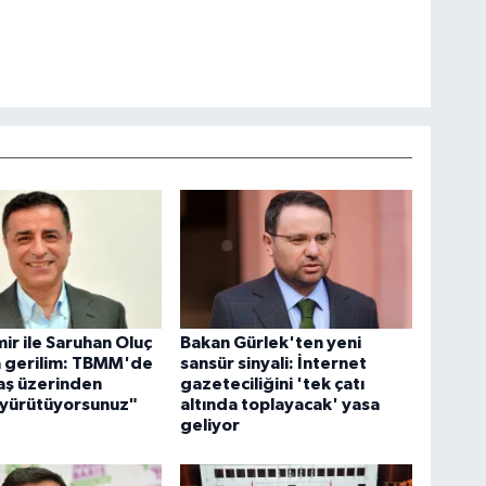
ir ile Saruhan Oluç
Bakan Gürlek'ten yeni
a gerilim: TBMM'de
sansür sinyali: İnternet
aş üzerinden
gazeteciliğini 'tek çatı
 yürütüyorsunuz"
altında toplayacak' yasa
geliyor