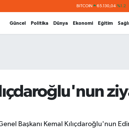
DOLAR
47,7106
%0.17
EURO
55,1652
%0.27
Güncel
Politika
Dünya
Ekonomi
Eğitim
Sağl
STERLİN
64,4046
%0.35
GRAM ALTIN
6648.99
%2.59
BİST100
13.773
%-19
BITCOIN
65.130,04
%1.2
lıçdaroğlu'nun ziy
 Genel Başkanı Kemal Kılıçdaroğlu'nun Ed