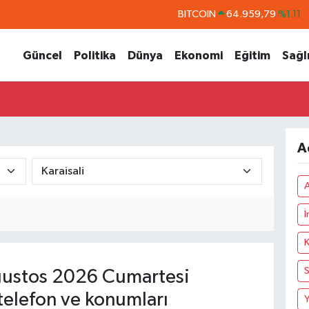
BITCOIN
64.959,79
%1.11
DOLAR
47,7436
%0.18
Güncel
Politika
Dünya
Ekonomi
Eğitim
Sağl
EURO
55,2510
%0.32
STERLİN
64,4811
%0.38
GRAM ALTIN
6660.55
%0.03
BİST100
13.779
%-14
A
ustos 2026 Cumartesi
telefon ve konumları
Y