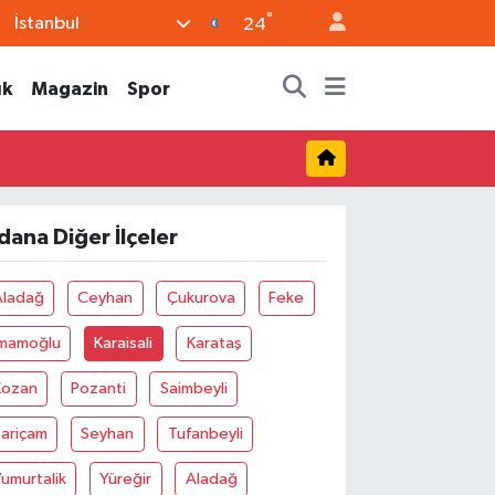
°
İstanbul
24
ık
Magazin
Spor
dana Diğer İlçeler
Aladağ
Ceyhan
Çukurova
Feke
İmamoğlu
Karaisali
Karataş
Kozan
Pozanti
Saimbeyli
Sariçam
Seyhan
Tufanbeyli
umurtalik
Yüreğir
Aladağ