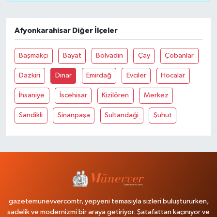
Afyonkarahisar Diğer İlçeler
Başmakçi
Bayat
Bolvadin
Çay
Çobanlar
Dazkiri
Dinar
Emirdağ
Evciler
Hocalar
İhsaniye
İscehisar
Kizilören
Merkez
Sandikli
Sinanpaşa
Sultandaği
Şuhut
gazetemunevvercomtr, yepyeni temasıyla sizleri buluştururken,
sadelik ve modernizmi bir araya getiriyor. Şatafattan kaçınıyor ve