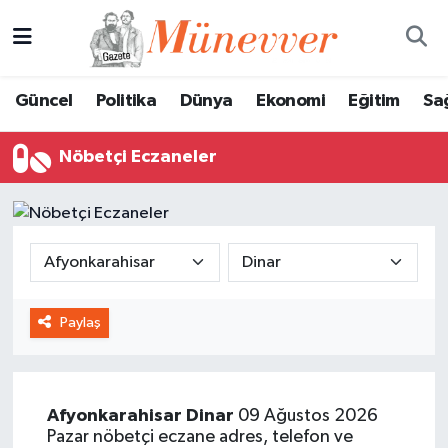
Güncel
Nöbetçi Eczaneler
Güncel
Politika
Dünya
Ekonomi
Eğitim
Sa
Politika
Hava Durumu
Nöbetçi Eczaneler
Dünya
Trafik Durumu
Ekonomi
Süper Lig Puan Durumu ve Fikstür
Eğitim
Tüm Manşetler
Paylaş
Sağlık
Son Dakika Haberleri
Magazin
Haber Arşivi
Afyonkarahisar
Dinar
09 Ağustos 2026
Spor
Pazar nöbetçi eczane adres, telefon ve