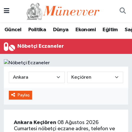
Güncel
Nöbetçi Eczaneler
Güncel
Politika
Dünya
Ekonomi
Eğitim
Sa
Politika
Hava Durumu
Nöbetçi Eczaneler
Dünya
Trafik Durumu
Ekonomi
Süper Lig Puan Durumu ve Fikstür
Eğitim
Tüm Manşetler
Paylaş
Sağlık
Son Dakika Haberleri
Magazin
Haber Arşivi
Ankara
Keçiören
08 Ağustos 2026
Spor
Cumartesi nöbetçi eczane adres, telefon ve