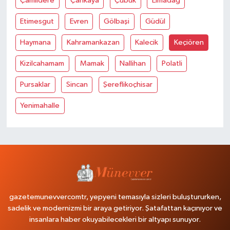
Çamlidere
Çankaya
Çubuk
Elmadağ
Etimesgut
Evren
Gölbaşi
Güdül
Haymana
Kahramankazan
Kalecik
Keçiören
Kizilcahamam
Mamak
Nallihan
Polatli
Pursaklar
Sincan
Şereflikoçhisar
Yenimahalle
gazetemunevvercomtr, yepyeni temasıyla sizleri buluştururken,
sadelik ve modernizmi bir araya getiriyor. Şatafattan kaçınıyor ve
insanlara haber okuyabilecekleri bir altyapı sunuyor.