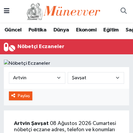
Güncel
Nöbetçi Eczaneler
Güncel
Politika
Dünya
Ekonomi
Eğitim
Sa
Politika
Hava Durumu
Nöbetçi Eczaneler
Dünya
Trafik Durumu
Ekonomi
Süper Lig Puan Durumu ve Fikstür
Eğitim
Tüm Manşetler
Paylaş
Sağlık
Son Dakika Haberleri
Magazin
Haber Arşivi
Artvin
Şavşat
08 Ağustos 2026 Cumartesi
Spor
nöbetçi eczane adres, telefon ve konumları