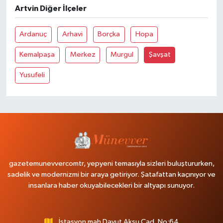
Artvin Diğer İlçeler
Ardanuç
Arhavi
Borçka
Hopa
Kemalpaşa
Merkez
Murgul
Şavşat
Yusufeli
gazetemunevvercomtr, yepyeni temasıyla sizleri buluştururken,
sadelik ve modernizmi bir araya getiriyor. Şatafattan kaçınıyor ve
insanlara haber okuyabilecekleri bir altyapı sunuyor.
İstasyon mah Davut Aksu Cad. No:64