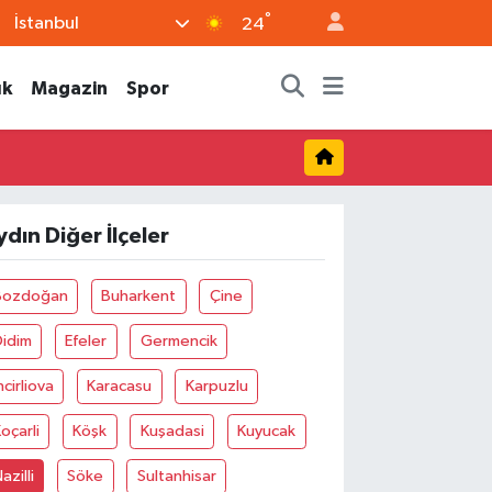
°
İstanbul
24
ık
Magazin
Spor
ydın Diğer İlçeler
Bozdoğan
Buharkent
Çine
Didim
Efeler
Germencik
ncirliova
Karacasu
Karpuzlu
oçarli
Köşk
Kuşadasi
Kuyucak
azilli
Söke
Sultanhisar