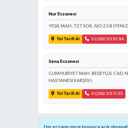
Nur Eczanesi
YEŞİL MAH. 727 SOK. NO:23 B (YENİ 
Yol Tarifi Al
0 (256) 313 93 94
Sena Eczanesi
CUMHURİYET MAH. BEŞEYLÜL CAD. NO:
HASTANESİ KARŞISI )
Yol Tarifi Al
0 (256) 315 11 55
Her eczane gece boyunca açık olmayabili