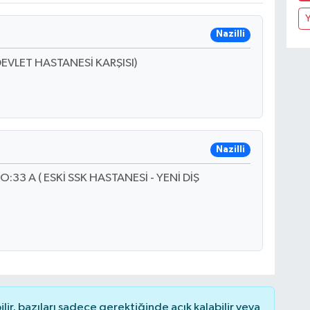
Nazilli
DEVLET HASTANESİ KARŞISI)
Nazilli
33 A ( ESKİ SSK HASTANESİ - YENİ DİŞ
r, bazıları sadece gerektiğinde açık kalabilir veya