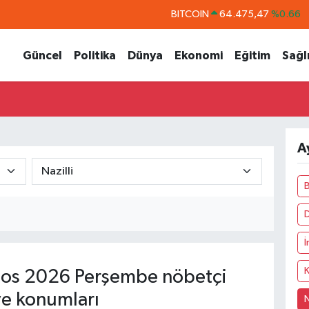
BITCOIN
64.475,47
%0.66
DOLAR
47,5971
%0.05
Güncel
Politika
Dünya
Ekonomi
Eğitim
Sağl
EURO
55,1336
%0.18
STERLİN
64,2534
%0.22
GRAM ALTIN
6518.23
%0.39
BİST100
13.703
%0
A
İ
K
os 2026 Perşembe nöbetçi
ve konumları
N