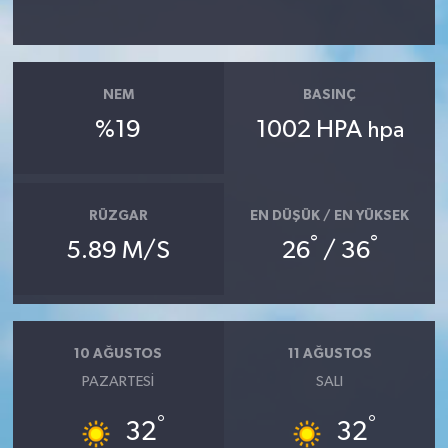
NEM
BASINÇ
%19
1002 HPA
hpa
RÜZGAR
EN DÜŞÜK / EN YÜKSEK
°
°
5.89 M/S
26
/ 36
10 AĞUSTOS
11 AĞUSTOS
PAZARTESI
SALI
°
°
32
32