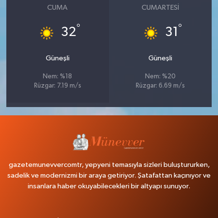
CUMA
CUMARTESI
°
°
32
31
Güneşli
Güneşli
Nem: %18
Nem: %20
Rüzgar: 7.19 m/s
Rüzgar: 6.69 m/s
gazetemunevvercomtr, yepyeni temasıyla sizleri buluştururken,
sadelik ve modernizmi bir araya getiriyor. Şatafattan kaçınıyor ve
insanlara haber okuyabilecekleri bir altyapı sunuyor.