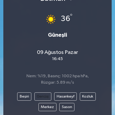
°
36
Güneşli
09 Ağustos Pazar
16:45
Nem: %19, Basınç: 1002 hpa hPa,
Rüzgar: 5.89 m/s
Beşiri
Gercüş
Hasankeyf
Kozluk
Merkez
Sason