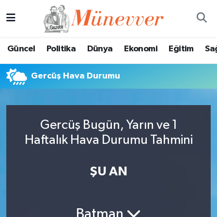
Güncel
Nöbetçi Eczaneler
Güncel
Politika
Dünya
Ekonomi
Eğitim
Sa
Politika
Hava Durumu
Gercüş Hava Durumu
Dünya
Trafik Durumu
Ekonomi
Süper Lig Puan Durumu ve Fikstür
Gercüş Bugün, Yarın ve 1
Eğitim
Tüm Manşetler
Haftalık Hava Durumu Tahmini
Sağlık
Son Dakika Haberleri
ŞU AN
Magazin
Haber Arşivi
Spor
Batman