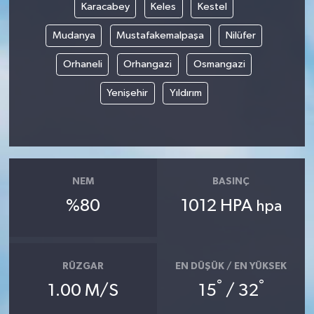
Karacabey
Keles
Kestel
Mudanya
Mustafakemalpaşa
Nilüfer
Orhaneli
Orhangazi
Osmangazi
Yenişehir
Yıldırım
NEM
BASINÇ
%80
1012 HPA
hpa
RÜZGAR
EN DÜŞÜK / EN YÜKSEK
°
°
1.00 M/S
15
/ 32