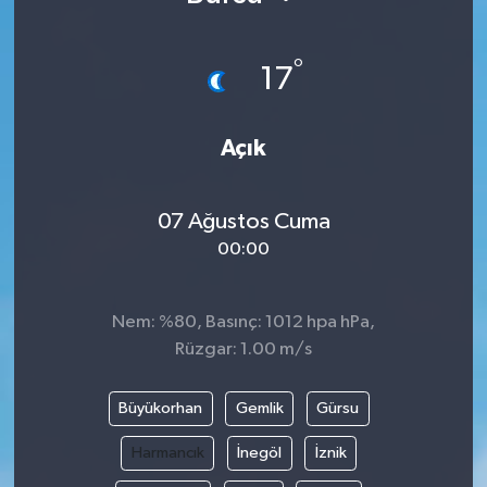
°
17
Açık
07 Ağustos Cuma
00:00
Nem: %80, Basınç: 1012 hpa hPa,
Rüzgar: 1.00 m/s
Büyükorhan
Gemlik
Gürsu
Harmancık
İnegöl
İznik