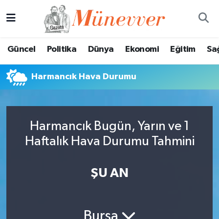
Güncel
Nöbetçi Eczaneler
Güncel
Politika
Dünya
Ekonomi
Eğitim
Sa
Politika
Hava Durumu
Harmancık Hava Durumu
Dünya
Trafik Durumu
Ekonomi
Süper Lig Puan Durumu ve Fikstür
Harmancık Bugün, Yarın ve 1
Eğitim
Tüm Manşetler
Haftalık Hava Durumu Tahmini
Sağlık
Son Dakika Haberleri
ŞU AN
Magazin
Haber Arşivi
Spor
Bursa