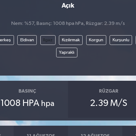
Açık
Nem: %57, Basınç: 1008 hpa hPa, Rüzgar: 2.39 m/s
erkeş
Eldivan
Ilgaz
Kızılırmak
Korgun
Kurşunlu
Yapraklı
BASINÇ
RÜZGAR
1008 HPA
2.39 M/S
hpa