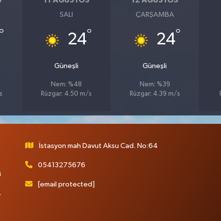
S
11 AĞUSTOS
12 AĞUSTOS
SALI
ÇARŞAMBA
°
°
°
24
24
Güneşli
Güneşli
Nem: %48
Nem: %39
s
Rüzgar: 4.50 m/s
Rüzgar: 4.39 m/s
İstasyon mah Davut Aksu Cad. No:64
05413275676
i
[email protected]
r