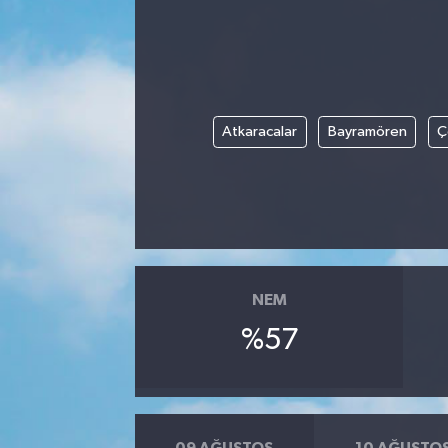
Atkaracalar
Bayramören
Ç
NEM
%57