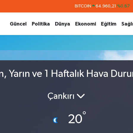
BITCOIN
64.960,21
%0.87
DOLAR
47,7436
%0.18
Güncel
Politika
Dünya
Ekonomi
Eğitim
Sağl
EURO
55,2510
%0.32
STERLİN
64,4811
%0.38
GRAM ALTIN
6648.99
%2.59
BİST100
13.779
%-14
n, Yarın ve 1 Haftalık Hava Dur
Çankırı
°
20