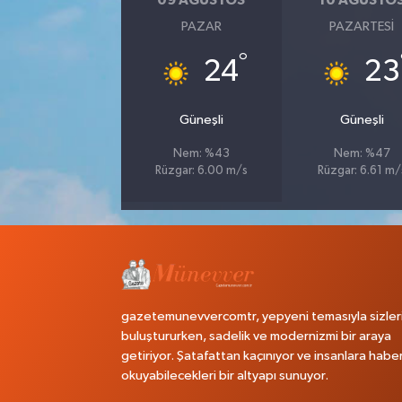
09 AĞUSTOS
10 AĞUSTO
PAZAR
PAZARTESI
°
24
23
Güneşli
Güneşli
Nem: %43
Nem: %47
Rüzgar: 6.00 m/s
Rüzgar: 6.61 m/
gazetemunevvercomtr, yepyeni temasıyla sizler
buluştururken, sadelik ve modernizmi bir araya
getiriyor. Şatafattan kaçınıyor ve insanlara habe
okuyabilecekleri bir altyapı sunuyor.