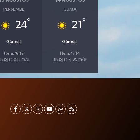
13 AĞUSTOS
14 AĞUSTOS
PERŞEMBE
CUMA
°
°
24
21
Güneşli
Güneşli
Nem: %42
Nem: %44
Rüzgar: 8.11 m/s
Rüzgar: 4.89 m/s