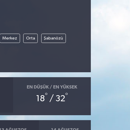
Merkez
Orta
Şabanözü
EN DÜŞÜK / EN YÜKSEK
°
°
18
/ 32