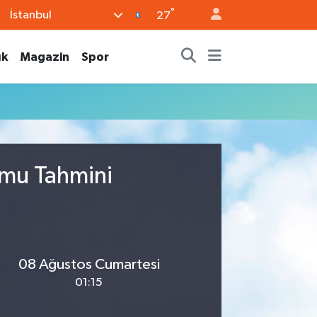
°
İstanbul
27
ık
Magazin
Spor
umu Tahmini
08 Ağustos Cumartesi
01:15