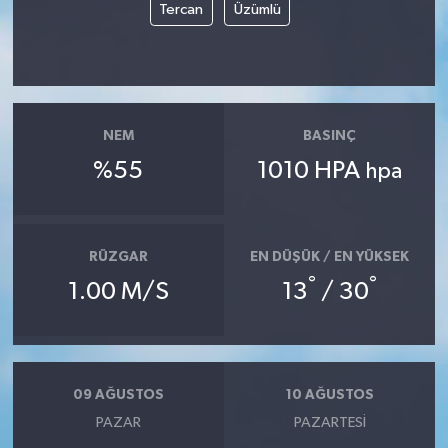
Tercan
Üzümlü
NEM
BASINÇ
%55
1010 HPA
hpa
RÜZGAR
EN DÜŞÜK / EN YÜKSEK
°
°
1.00 M/S
13
/ 30
09 AĞUSTOS
10 AĞUSTOS
PAZAR
PAZARTESI