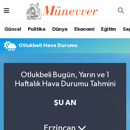
Güncel
Nöbetçi Eczaneler
Güncel
Politika
Dünya
Ekonomi
Eğitim
Sa
Politika
Hava Durumu
Otlukbeli Hava Durumu
Dünya
Trafik Durumu
Ekonomi
Süper Lig Puan Durumu ve Fikstür
Otlukbeli Bugün, Yarın ve 1
Eğitim
Tüm Manşetler
Haftalık Hava Durumu Tahmini
Sağlık
Son Dakika Haberleri
ŞU AN
Magazin
Haber Arşivi
Spor
Erzincan