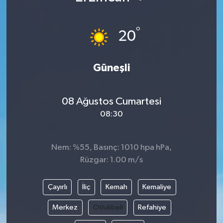
°
20
Güneşli
08 Ağustos Cumartesi
08:30
Nem: %55, Basınç: 1010 hpa hPa,
Rüzgar: 1.00 m/s
Çayırlı
İliç
Kemah
Kemaliye
Merkez
Otlukbeli
Refahiye