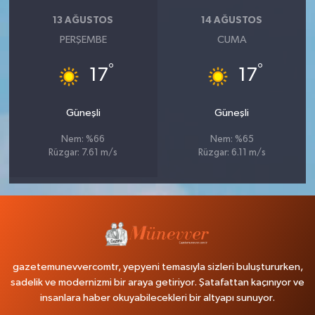
13 AĞUSTOS
14 AĞUSTOS
PERŞEMBE
CUMA
°
°
17
17
Güneşli
Güneşli
Nem: %66
Nem: %65
Rüzgar: 7.61 m/s
Rüzgar: 6.11 m/s
gazetemunevvercomtr, yepyeni temasıyla sizleri buluştururken,
sadelik ve modernizmi bir araya getiriyor. Şatafattan kaçınıyor ve
insanlara haber okuyabilecekleri bir altyapı sunuyor.