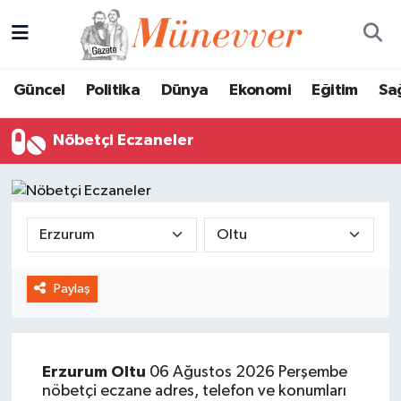
Güncel
Nöbetçi Eczaneler
Güncel
Politika
Dünya
Ekonomi
Eğitim
Sa
Politika
Hava Durumu
Nöbetçi Eczaneler
Dünya
Trafik Durumu
Ekonomi
Süper Lig Puan Durumu ve Fikstür
Eğitim
Tüm Manşetler
Paylaş
Sağlık
Son Dakika Haberleri
Magazin
Haber Arşivi
Erzurum
Oltu
06 Ağustos 2026 Perşembe
Spor
nöbetçi eczane adres, telefon ve konumları