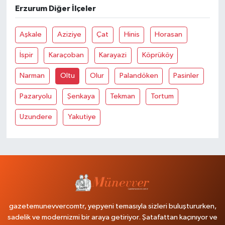
Erzurum Diğer İlçeler
Aşkale
Aziziye
Çat
Hinis
Horasan
İspir
Karaçoban
Karayazi
Köprüköy
Narman
Oltu
Olur
Palandöken
Pasinler
Pazaryolu
Şenkaya
Tekman
Tortum
Uzundere
Yakutiye
gazetemunevvercomtr, yepyeni temasıyla sizleri buluştururken,
sadelik ve modernizmi bir araya getiriyor. Şatafattan kaçınıyor ve