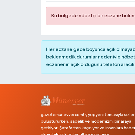
Bu bölgede nöbetçi bir eczane bulu
Her eczane gece boyunca açık olmayabili
beklenmedik durumlar nedeniyle nöbete
eczanenin açık olduğunu telefon aracılığıy
gazetemunevvercomtr, yepyeni temasıyla sizler
buluştururken, sadelik ve modernizmi bir araya
getiriyor. Şatafattan kaçınıyor ve insanlara habe
okuyabilecekleri bir altyapı sunuyor.