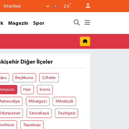
°
İstanbul
24
ık
Magazin
Spor
skişehir Diğer İlçeler
Alpu
Beylikova
Çifteler
Günyüzü
Han
İnönü
Mahmudiye
Mihalgazi
Mihaliççik
Odunpazari
Saricakaya
Seyitgazi
ivrihisar
Tepebaşi