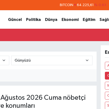
BITCOIN
64.225,61
%-0.63
DOLAR
47,7143
%0.16
Güncel
Politika
Dünya
Ekonomi
Eğitim
Sağl
EURO
55,0317
%-0.02
STERLİN
64,2463
%0.07
GRAM ALTIN
6510.40
%0.45
BİST100
13.799
%70
E
 Ağustos 2026 Cuma nöbetçi
ve konumları
S