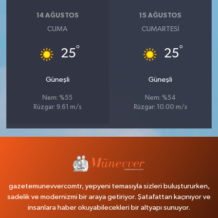
14 AĞUSTOS
15 AĞUSTOS
CUMA
CUMARTESI
°
°
25
25
Güneşli
Güneşli
Nem: %55
Nem: %54
Rüzgar: 9.61 m/s
Rüzgar: 10.00 m/s
gazetemunevvercomtr, yepyeni temasıyla sizleri buluştururken,
sadelik ve modernizmi bir araya getiriyor. Şatafattan kaçınıyor ve
insanlara haber okuyabilecekleri bir altyapı sunuyor.