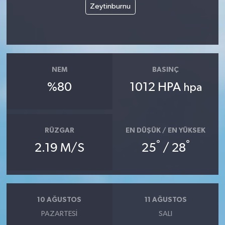
Zeytinburnu
NEM
BASINÇ
%80
1012 HPA
hpa
RÜZGAR
EN DÜŞÜK / EN YÜKSEK
°
°
2.19 M/S
25
/ 28
10 AĞUSTOS
11 AĞUSTOS
PAZARTESI
SALI