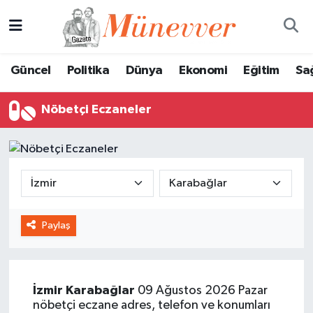
Güncel
Nöbetçi Eczaneler
Güncel
Politika
Dünya
Ekonomi
Eğitim
Sa
Politika
Hava Durumu
Nöbetçi Eczaneler
Dünya
Trafik Durumu
Ekonomi
Süper Lig Puan Durumu ve Fikstür
Eğitim
Tüm Manşetler
Paylaş
Sağlık
Son Dakika Haberleri
Magazin
Haber Arşivi
İzmir
Karabağlar
09 Ağustos 2026 Pazar
Spor
nöbetçi eczane adres, telefon ve konumları