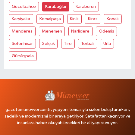
Güzelbahçe
Karabağlar
Karaburun
Karşiyaka
Kemalpaşa
Kinik
Kiraz
Konak
Menderes
Menemen
Narlidere
Ödemiş
Seferihisar
Selçuk
Tire
Torbali
Urla
Gümüşpala
gazetemunevvercomtr, yepyeni temasıyla sizleri buluştururken,
sadelik ve modernizmi bir araya getiriyor. Şatafattan kaçınıyor ve
insanlara haber okuyabilecekleri bir altyapı sunuyor.