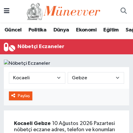
Güncel
Nöbetçi Eczaneler
Güncel
Politika
Dünya
Ekonomi
Eğitim
Sa
Politika
Hava Durumu
Nöbetçi Eczaneler
Dünya
Trafik Durumu
Ekonomi
Süper Lig Puan Durumu ve Fikstür
Eğitim
Tüm Manşetler
Paylaş
Sağlık
Son Dakika Haberleri
Magazin
Haber Arşivi
Kocaeli
Gebze
10 Ağustos 2026 Pazartesi
Spor
nöbetçi eczane adres, telefon ve konumları