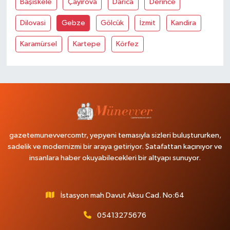
Başiskele
Çayirova
Darica
Derince
Dilovasi
Gebze
Gölcük
İzmit
Kandira
Karamürsel
Kartepe
Körfez
gazetemunevvercomtr, yepyeni temasıyla sizleri buluştururken,
sadelik ve modernizmi bir araya getiriyor. Şatafattan kaçınıyor ve
insanlara haber okuyabilecekleri bir altyapı sunuyor.
İstasyon mah Davut Aksu Cad. No:64
05413275676