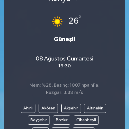
°
26
Güneşli
08 Ağustos Cumartesi
19:30
Nem: %28, Basınç: 1007 hpa hPa,
Rüzgar: 3.89 m/s
Ahırlı
Akören
Akşehir
Altınekin
Beyşehir
Bozkır
Cihanbeyli