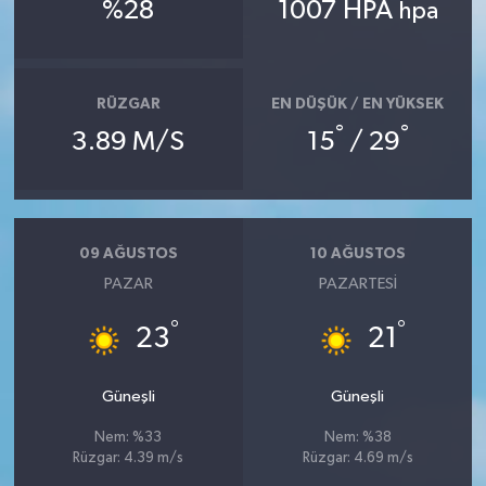
%28
1007 HPA
hpa
RÜZGAR
EN DÜŞÜK / EN YÜKSEK
°
°
3.89 M/S
15
/ 29
09 AĞUSTOS
10 AĞUSTOS
PAZAR
PAZARTESI
°
°
23
21
Güneşli
Güneşli
Nem: %33
Nem: %38
Rüzgar: 4.39 m/s
Rüzgar: 4.69 m/s