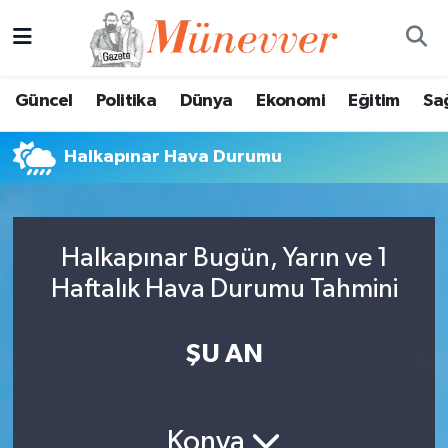
Güncel
Nöbetçi Eczaneler
Güncel
Politika
Dünya
Ekonomi
Eğitim
Sa
Politika
Hava Durumu
Halkapınar Hava Durumu
Dünya
Trafik Durumu
Ekonomi
Süper Lig Puan Durumu ve Fikstür
Halkapınar Bugün, Yarın ve 1
Eğitim
Tüm Manşetler
Haftalık Hava Durumu Tahmini
Sağlık
Son Dakika Haberleri
ŞU AN
Magazin
Haber Arşivi
Spor
Konya