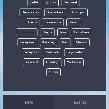
Çeltik
Çumra
Derbent
Derebucak
Doğanhisar
Emirgazi
Ereğli
Güneysınır
Hadim
Halkapınar
Hüyük
Ilgın
Kadınhanı
Karapınar
Karatay
Kulu
Meram
Sarayönü
Selçuklu
Seydişehir
Taşkent
Tuzlukçu
Yalıhüyük
Yunak
NEM
BASINÇ