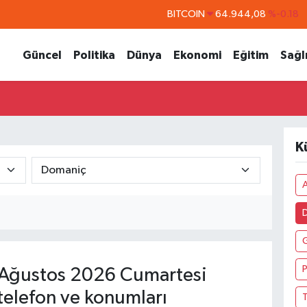
BITCOIN
64.944,08
%-0.18
DOLAR
47,7436
%0.18
Güncel
Politika
Dünya
Ekonomi
Eğitim
Sağl
EURO
55,2510
%0.32
STERLİN
64,4811
%0.38
GRAM ALTIN
6660.55
%0.03
BİST100
13.779
%-14
K
A
P
Ağustos 2026 Cumartesi
telefon ve konumları
T