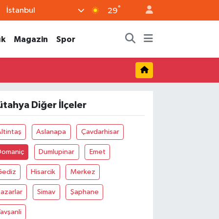
°
İstanbul
29
ık
Magazin
Spor
ütahya Diğer İlçeler
ltintaş
Aslanapa
Çavdarhisar
Domaniç
Dumlupinar
Emet
Gediz
Hisarcik
Merkez
azarlar
Simav
Şaphane
avşanli