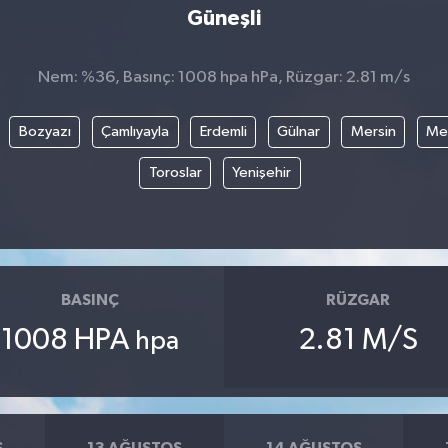
Güneşli
Nem: %36, Basınç: 1008 hpa hPa, Rüzgar: 2.81 m/s
Bozyazı
Çamlıyayla
Erdemli
Gülnar
Mersin
Mez
Toroslar
Yenişehir
BASINÇ
RÜZGAR
1008 HPA
2.81 M/S
hpa