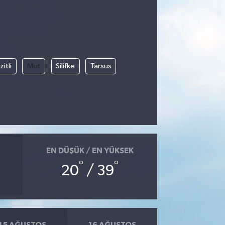
itli
Mut
Silifke
Tarsus
EN DÜŞÜK / EN YÜKSEK
°
°
20
/ 39