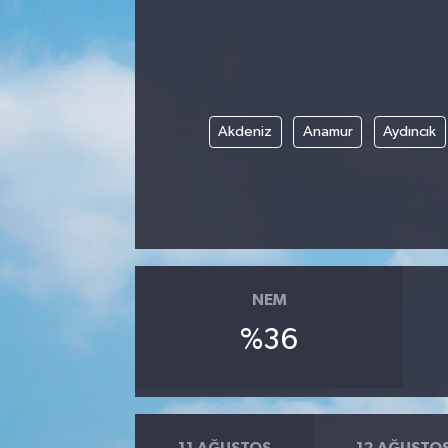
Akdeniz
Anamur
Aydıncık
NEM
%36