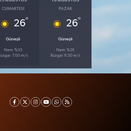
15 AĞUSTOS
16 AĞUSTOS
CUMARTESI
PAZAR
°
°
26
26
Güneşli
Güneşli
Nem: %33
Nem: %26
üzgar: 7.00 m/s
Rüzgar: 6.50 m/s