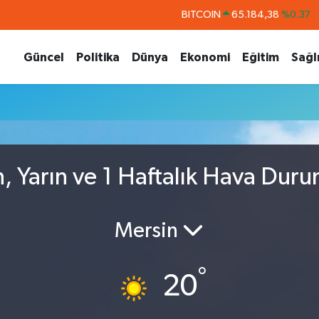
BITCOIN
65.184,38
%0.37
DOLAR
47,7239
%0.01
Güncel
Politika
Dünya
Ekonomi
Eğitim
Sağl
EURO
55,1823
%-0.06
STERLİN
64,4329
%-0.02
GRAM ALTIN
6664.02
%0.05
BİST100
13.779
%-14
 Yarın ve 1 Haftalık Hava Dur
Mersin
°
20