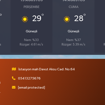
S
13 AĞUSTOS
14 AĞUSTOS
PERŞEMBE
CUMA
°
°
°
29
28
Güneşli
Güneşli
Nem: %33
Nem: %37
s
Rüzgar: 4.61 m/s
Rüzgar: 5.39 m/s
R
İstasyon mah Davut Aksu Cad. No:64
05413275676
i
[email protected]
r