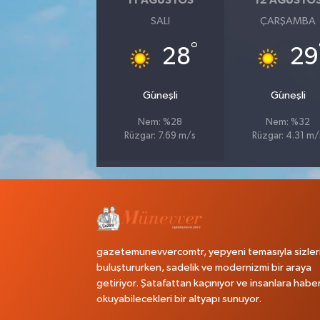
11 AĞUSTOS
12 AĞUSTO
SALI
ÇARŞAMBA
°
28
29
Güneşli
Güneşli
Nem: %28
Nem: %32
Rüzgar: 7.69 m/s
Rüzgar: 4.31 m/
gazetemunevvercomtr, yepyeni temasıyla sizler
buluştururken, sadelik ve modernizmi bir araya
getiriyor. Şatafattan kaçınıyor ve insanlara habe
okuyabilecekleri bir altyapı sunuyor.