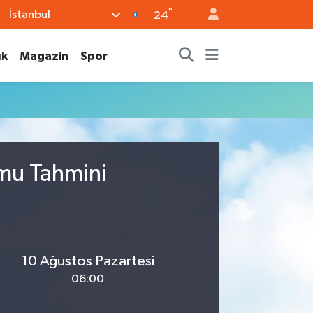
°
İstanbul
24
ık
Magazin
Spor
umu Tahmini
10 Ağustos Pazartesi
06:00