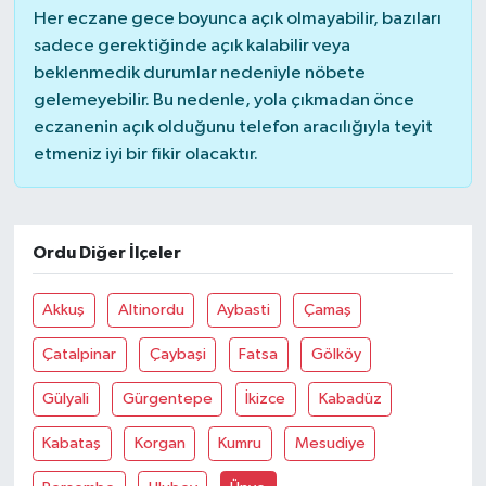
Her eczane gece boyunca açık olmayabilir, bazıları
sadece gerektiğinde açık kalabilir veya
beklenmedik durumlar nedeniyle nöbete
gelemeyebilir. Bu nedenle, yola çıkmadan önce
eczanenin açık olduğunu telefon aracılığıyla teyit
etmeniz iyi bir fikir olacaktır.
Ordu Diğer İlçeler
Akkuş
Altinordu
Aybasti
Çamaş
Çatalpinar
Çaybaşi
Fatsa
Gölköy
Gülyali
Gürgentepe
İkizce
Kabadüz
Kabataş
Korgan
Kumru
Mesudiye