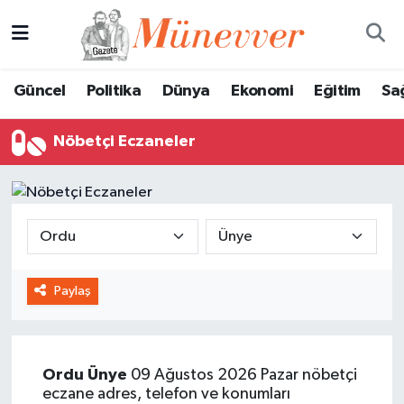
Güncel
Nöbetçi Eczaneler
Güncel
Politika
Dünya
Ekonomi
Eğitim
Sa
Politika
Hava Durumu
Nöbetçi Eczaneler
Dünya
Trafik Durumu
Ekonomi
Süper Lig Puan Durumu ve Fikstür
Eğitim
Tüm Manşetler
Paylaş
Sağlık
Son Dakika Haberleri
Magazin
Haber Arşivi
Ordu
Ünye
09 Ağustos 2026 Pazar nöbetçi
Spor
eczane adres, telefon ve konumları