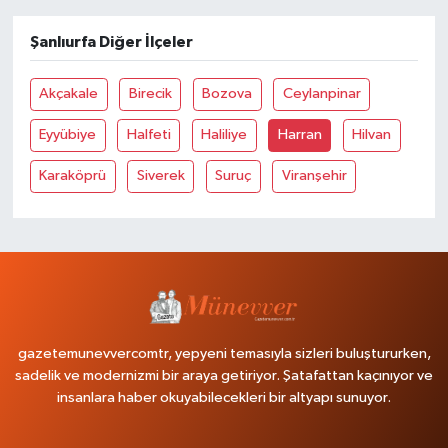
Şanlıurfa Diğer İlçeler
Akçakale
Birecik
Bozova
Ceylanpinar
Eyyübiye
Halfeti
Haliliye
Harran
Hilvan
Karaköprü
Siverek
Suruç
Viranşehir
gazetemunevvercomtr, yepyeni temasıyla sizleri buluştururken,
sadelik ve modernizmi bir araya getiriyor. Şatafattan kaçınıyor ve
insanlara haber okuyabilecekleri bir altyapı sunuyor.