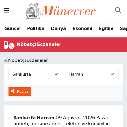
Güncel
Nöbetçi Eczaneler
Güncel
Politika
Dünya
Ekonomi
Eğitim
Sa
Politika
Hava Durumu
Nöbetçi Eczaneler
Dünya
Trafik Durumu
Ekonomi
Süper Lig Puan Durumu ve Fikstür
Eğitim
Tüm Manşetler
Paylaş
Sağlık
Son Dakika Haberleri
Magazin
Haber Arşivi
Şanlıurfa
Harran
09 Ağustos 2026 Pazar
Spor
nöbetçi eczane adres, telefon ve konumları