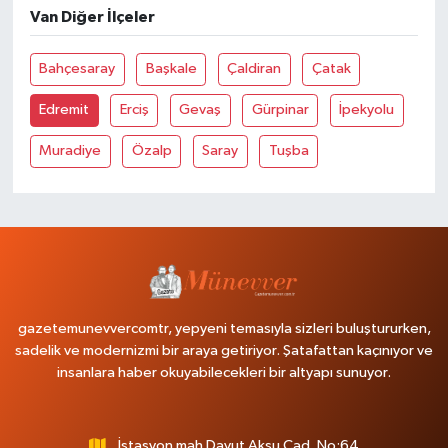
Van Diğer İlçeler
Bahçesaray
Başkale
Çaldiran
Çatak
Edremit
Erciş
Gevaş
Gürpinar
İpekyolu
Muradiye
Özalp
Saray
Tuşba
gazetemunevvercomtr, yepyeni temasıyla sizleri buluştururken,
sadelik ve modernizmi bir araya getiriyor. Şatafattan kaçınıyor ve
insanlara haber okuyabilecekleri bir altyapı sunuyor.
İstasyon mah Davut Aksu Cad. No:64