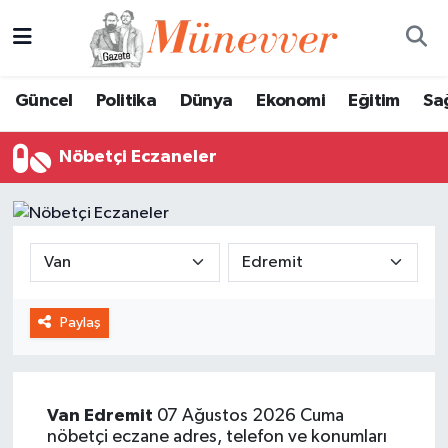
Güncel
Nöbetçi Eczaneler
Güncel
Politika
Dünya
Ekonomi
Eğitim
Sa
Politika
Hava Durumu
Nöbetçi Eczaneler
Dünya
Trafik Durumu
Ekonomi
Süper Lig Puan Durumu ve Fikstür
Eğitim
Tüm Manşetler
Paylaş
Sağlık
Son Dakika Haberleri
Magazin
Haber Arşivi
Van
Edremit
07 Ağustos 2026 Cuma
Spor
nöbetçi eczane adres, telefon ve konumları