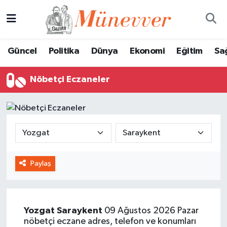
Güncel
Nöbetçi Eczaneler
Güncel
Politika
Dünya
Ekonomi
Eğitim
Sa
Politika
Hava Durumu
Nöbetçi Eczaneler
Dünya
Trafik Durumu
Ekonomi
Süper Lig Puan Durumu ve Fikstür
Eğitim
Tüm Manşetler
Paylaş
Sağlık
Son Dakika Haberleri
Magazin
Haber Arşivi
Yozgat
Saraykent
09 Ağustos 2026 Pazar
Spor
nöbetçi eczane adres, telefon ve konumları