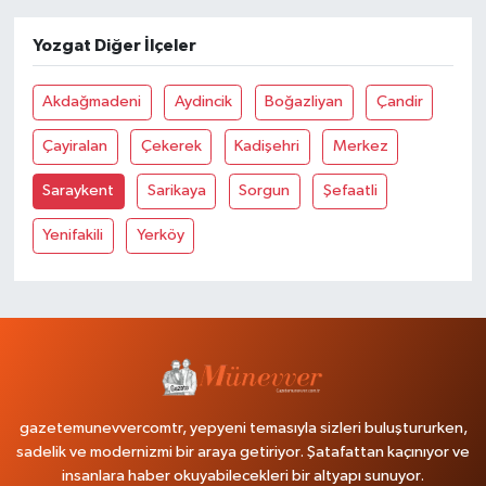
Yozgat Diğer İlçeler
Akdağmadeni
Aydincik
Boğazliyan
Çandir
Çayiralan
Çekerek
Kadişehri
Merkez
Saraykent
Sarikaya
Sorgun
Şefaatli
Yenifakili
Yerköy
gazetemunevvercomtr, yepyeni temasıyla sizleri buluştururken,
sadelik ve modernizmi bir araya getiriyor. Şatafattan kaçınıyor ve
insanlara haber okuyabilecekleri bir altyapı sunuyor.