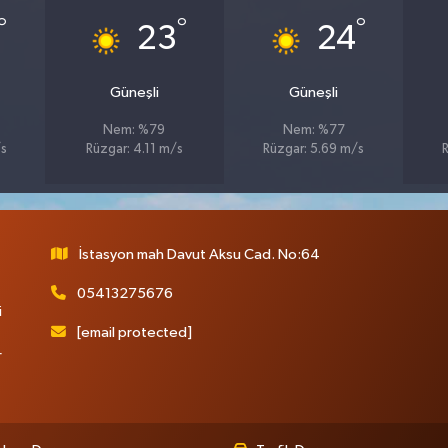
°
°
°
23
24
Güneşli
Güneşli
Nem: %79
Nem: %77
/s
Rüzgar: 4.11 m/s
Rüzgar: 5.69 m/s
R
İstasyon mah Davut Aksu Cad. No:64
05413275676
i
[email protected]
r