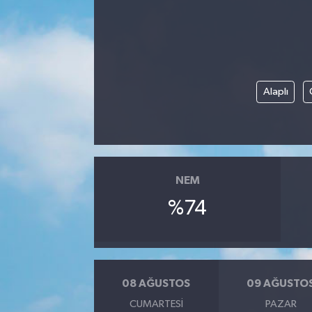
Alaplı
NEM
%74
08 AĞUSTOS
09 AĞUSTO
CUMARTESI
PAZAR