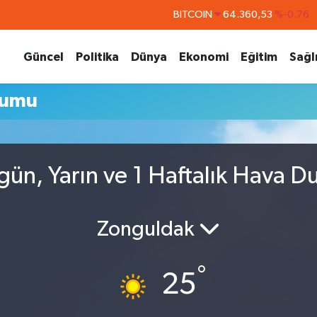
BITCOIN
64.360,53
%-0.76
DOLAR
47,7069
%0.17
Güncel
Politika
Dünya
Ekonomi
Eğitim
Sağl
EURO
55,0265
%0.01
STERLİN
64,1897
%0.02
rumu
GRAM ALTIN
6618.49
%2.12
BİST100
13.887
%64
ün, Yarın ve 1 Haftalık Hava D
Zonguldak
°
25