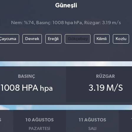
Güneşli
Nem: %74, Basınç: 1008 hpa hPa, Rüzgar: 3.19 m/s
Çaycuma
Devrek
Ereğli
Gökçebey
Kilimli
Kozlu
BASINÇ
RÜZGAR
1008 HPA
3.19 M/S
hpa
S
10 AĞUSTOS
11 AĞUSTOS
PAZARTESI
SALI