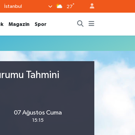
°
İstanbul
27
ık
Magazin
Spor
urumu Tahmini
07 Ağustos Cuma
15:15