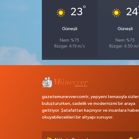
°
23
24
Güneşli
Güneşli
Nem: %75
Nem: %75
Rüzgar: 4.19 m/s
Rüzgar: 4.50 m
gazetemunevvercomtr, yepyeni temasıyla sizler
buluştururken, sadelik ve modernizmi bir araya
getiriyor. Şatafattan kaçınıyor ve insanlara habe
okuyabilecekleri bir altyapı sunuyor.