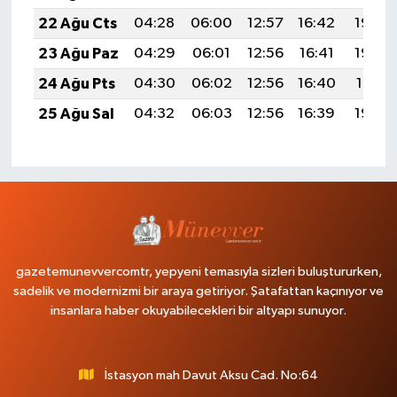
22 Ağu Cts
04:28
06:00
12:57
16:42
19:44
23 Ağu Paz
04:29
06:01
12:56
16:41
19:42
24 Ağu Pts
04:30
06:02
12:56
16:40
19:41
25 Ağu Sal
04:32
06:03
12:56
16:39
19:39
gazetemunevvercomtr, yepyeni temasıyla sizleri buluştururken,
sadelik ve modernizmi bir araya getiriyor. Şatafattan kaçınıyor ve
insanlara haber okuyabilecekleri bir altyapı sunuyor.
İstasyon mah Davut Aksu Cad. No:64