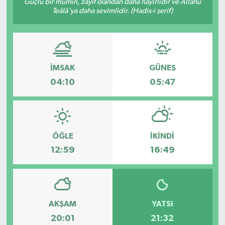
Güçlü bir mümin, zayıf olandan daha hayırlıdır ve Allâhü
Teâlâ'ya daha sevimlidir. (Hadis-i şerif)
İMSAK
GÜNEŞ
04:10
05:47
ÖĞLE
İKINDI
12:59
16:49
AKŞAM
YATSI
20:01
21:32