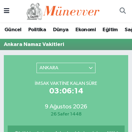
Güncel
Nöbetçi Eczaneler
Güncel
Politika
Dünya
Ekonomi
Eğitim
Sa
Politika
Hava Durumu
Ankara Namaz Vakitleri
Dünya
Trafik Durumu
Ekonomi
Süper Lig Puan Durumu ve Fikstür
ANKARA
Eğitim
Tüm Manşetler
İMSAK VAKTINE KALAN SÜRE
03:06:14
Sağlık
Son Dakika Haberleri
9 Ağustos 2026
Magazin
Haber Arşivi
26 Safer 1448
Spor