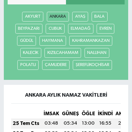
AKYURT
ANKARA
AYAŞ
BALA
BEYPAZARI
CUBUK
ELMADAĞ
EVREN
GÜDÜL
HAYMANA
KAHRAMANKAZAN
KALECİK
KIZILCAHAMAM
NALLIHAN
POLATLI
ÇAMLIDERE
ŞEREFLİKOÇHİSAR
ANKARA AYLIK NAMAZ VAKITLERI
İMSAK
GÜNEŞ
ÖĞLE
İKINDI
AKŞA
25 Tem Cts
03:48
05:34
13:00
16:55
20:17