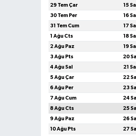
29 Tem Çar
15 S
30 Tem Per
16 S
31 Tem Cum
17 S
1 Ağu Cts
18 S
2 Ağu Paz
19 S
3 Ağu Pts
20 S
4 Ağu Sal
21 S
5 Ağu Çar
22 S
6 Ağu Per
23 S
7 Ağu Cum
24 S
8 Ağu Cts
25 S
9 Ağu Paz
26 S
10 Ağu Pts
27 S