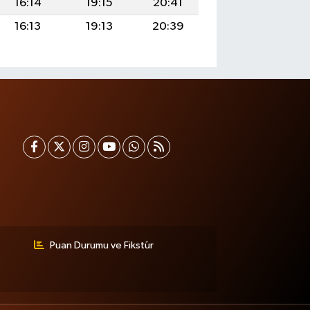
16:14
19:15
20:41
16:13
19:13
20:39
Puan Durumu ve Fikstür