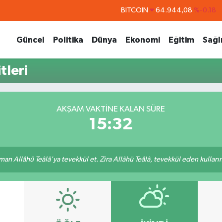
BITCOIN
64.944,08
%-0.18
DOLAR
47,7436
%0.18
Güncel
Politika
Dünya
Ekonomi
Eğitim
Sağl
EURO
55,2510
%0.32
STERLİN
64,4811
%0.38
leri
GRAM ALTIN
6660.55
%0.03
BİST100
13.779
%-14
AKŞAM VAKTINE KALAN SÜRE
15:32
an Allâhü Teâlâ'ya tevekkül et. Zira Allâhü Teâlâ, tevekkül eden kullarını