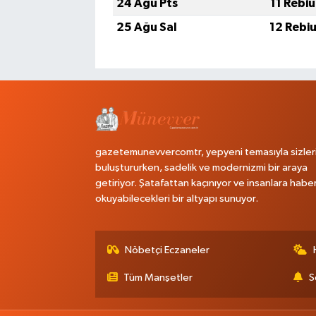
24 Ağu Pts
11 Rebi
25 Ağu Sal
12 Rebi
gazetemunevvercomtr, yepyeni temasıyla sizler
buluştururken, sadelik ve modernizmi bir araya
getiriyor. Şatafattan kaçınıyor ve insanlara habe
okuyabilecekleri bir altyapı sunuyor.
Nöbetçi Eczaneler
Tüm Manşetler
S