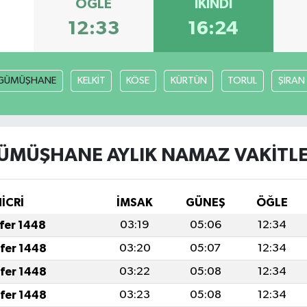
ÖĞLE
İKINDI
12:33
16:24
GÜMÜŞHANE
KELKİT
KÖSE
KÜRTÜN
TORUL
ŞİRAN
ÜMÜŞHANE AYLIK NAMAZ VAKITLE
HİCRİ
İMSAK
GÜNEŞ
ÖĞLE
afer 1448
03:19
05:06
12:34
afer 1448
03:20
05:07
12:34
afer 1448
03:22
05:08
12:34
afer 1448
03:23
05:08
12:34