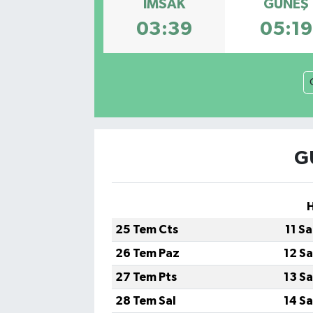
İMSAK
GÜNEŞ
03:39
05:19
G
25 Tem Cts
11 S
26 Tem Paz
12 S
27 Tem Pts
13 S
28 Tem Sal
14 S