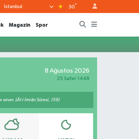
°
İstanbul
30
ık
Magazin
Spor
8 Ağustos 2026
25 Safer 1448
 sever. (Âl-i İmrân Sûresi, 159)