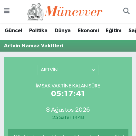
Güncel
Nöbetçi Eczaneler
Güncel
Politika
Dünya
Ekonomi
Eğitim
Sa
Politika
Hava Durumu
Artvin Namaz Vakitleri
Dünya
Trafik Durumu
Ekonomi
Süper Lig Puan Durumu ve Fikstür
ARTVİN
Eğitim
Tüm Manşetler
İMSAK VAKTINE KALAN SÜRE
05:17:41
Sağlık
Son Dakika Haberleri
8 Ağustos 2026
Magazin
Haber Arşivi
25 Safer 1448
Spor