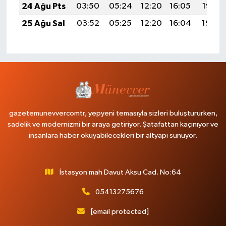
24 Ağu Pts
03:50
05:24
12:20
16:05
19:07
25 Ağu Sal
03:52
05:25
12:20
16:04
19:05
gazetemunevvercomtr, yepyeni temasıyla sizleri buluştururken,
sadelik ve modernizmi bir araya getiriyor. Şatafattan kaçınıyor ve
insanlara haber okuyabilecekleri bir altyapı sunuyor.
İstasyon mah Davut Aksu Cad. No:64
05413275676
[email protected]