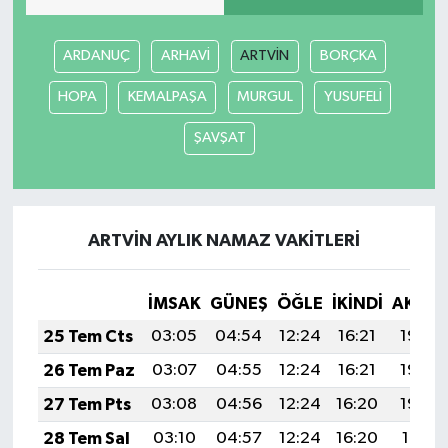
ARDANUÇ
ARHAVİ
ARTVİN
BORÇKA
HOPA
KEMALPAŞA
MURGUL
YUSUFELİ
ŞAVŞAT
ARTVİN AYLIK NAMAZ VAKITLERI
İMSAK
GÜNEŞ
ÖĞLE
İKINDI
AKŞA
25 Tem Cts
03:05
04:54
12:24
16:21
19:44
26 Tem Paz
03:07
04:55
12:24
16:21
19:43
27 Tem Pts
03:08
04:56
12:24
16:20
19:42
28 Tem Sal
03:10
04:57
12:24
16:20
19:41