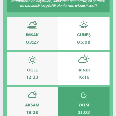
Müminlerin en hayırlıları, kanaatkâr olanlarıdır, en şerlileri
de tamahkâr (açgözlü) olanlarıdır. (Hadis-i şerif)
İMSAK
GÜNEŞ
03:27
05:08
ÖĞLE
İKINDI
12:23
16:16
AKŞAM
YATSI
19:29
21:03