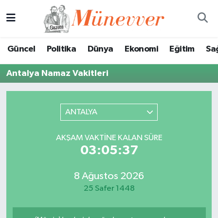
Güncel
Nöbetçi Eczaneler
Güncel
Politika
Dünya
Ekonomi
Eğitim
Sa
Politika
Hava Durumu
Antalya Namaz Vakitleri
Dünya
Trafik Durumu
Ekonomi
Süper Lig Puan Durumu ve Fikstür
ANTALYA
Eğitim
Tüm Manşetler
AKŞAM VAKTINE KALAN SÜRE
03:05:37
Sağlık
Son Dakika Haberleri
8 Ağustos 2026
Magazin
Haber Arşivi
25 Safer 1448
Spor