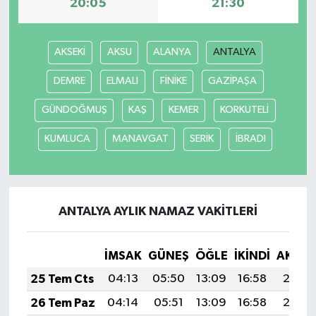
20:05
21:30
AKSEKİ
AKSU
ALANYA
ANTALYA
DEMRE
ELMALI
FİNİKE
GAZİPAŞA
GÜNDOĞMUŞ
KAŞ
KEMER
KORKUTELİ
KUMLUCA
MANAVGAT
SERİK
İBRADI
ANTALYA AYLIK NAMAZ VAKITLERI
İMSAK
GÜNEŞ
ÖĞLE
İKINDI
AKŞA
25 Tem Cts
04:13
05:50
13:09
16:58
20:18
26 Tem Paz
04:14
05:51
13:09
16:58
20:17