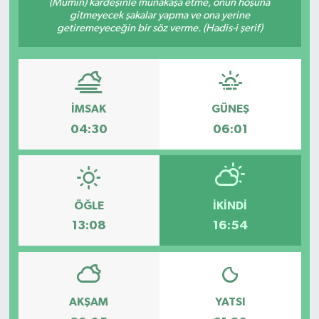
(Mümin) kardeşinle münakaşa etme, onun hoşuna
gitmeyecek şakalar yapma ve ona yerine
getiremeyeceğin bir söz verme. (Hadis-i şerif)
İMSAK
GÜNEŞ
04:30
06:01
ÖĞLE
İKINDI
13:08
16:54
AKŞAM
YATSI