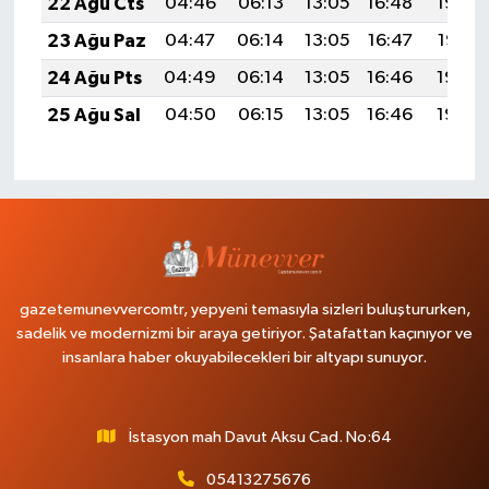
22 Ağu Cts
04:46
06:13
13:05
16:48
19:48
23 Ağu Paz
04:47
06:14
13:05
16:47
19:47
24 Ağu Pts
04:49
06:14
13:05
16:46
19:45
25 Ağu Sal
04:50
06:15
13:05
16:46
19:44
gazetemunevvercomtr, yepyeni temasıyla sizleri buluştururken,
sadelik ve modernizmi bir araya getiriyor. Şatafattan kaçınıyor ve
insanlara haber okuyabilecekleri bir altyapı sunuyor.
İstasyon mah Davut Aksu Cad. No:64
05413275676