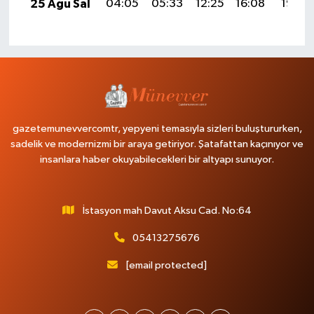
25 Ağu Sal
04:05
05:33
12:25
16:08
19:07
gazetemunevvercomtr, yepyeni temasıyla sizleri buluştururken,
sadelik ve modernizmi bir araya getiriyor. Şatafattan kaçınıyor ve
insanlara haber okuyabilecekleri bir altyapı sunuyor.
İstasyon mah Davut Aksu Cad. No:64
05413275676
[email protected]