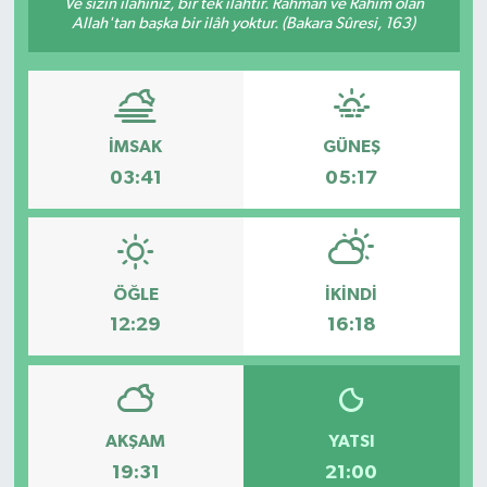
Ve sizin ilâhınız, bir tek ilâhtır. Rahmân ve Rahîm olan
Allah'tan başka bir ilâh yoktur. (Bakara Sûresi, 163)
İMSAK
GÜNEŞ
03:41
05:17
ÖĞLE
İKINDI
12:29
16:18
AKŞAM
YATSI
19:31
21:00