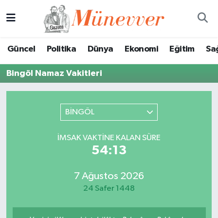
Güncel
Nöbetçi Eczaneler
Güncel
Politika
Dünya
Ekonomi
Eğitim
Sa
Politika
Hava Durumu
Bingöl Namaz Vakitleri
Dünya
Trafik Durumu
Ekonomi
Süper Lig Puan Durumu ve Fikstür
BİNGÖL
Eğitim
Tüm Manşetler
İMSAK VAKTINE KALAN SÜRE
54:13
Sağlık
Son Dakika Haberleri
7 Ağustos 2026
Magazin
Haber Arşivi
24 Safer 1448
Spor