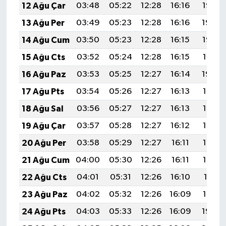
12 Ağu Çar
03:48
05:22
12:28
16:16
19:25
13 Ağu Per
03:49
05:23
12:28
16:16
19:24
14 Ağu Cum
03:50
05:23
12:28
16:15
19:22
15 Ağu Cts
03:52
05:24
12:28
16:15
19:21
16 Ağu Paz
03:53
05:25
12:27
16:14
19:20
17 Ağu Pts
03:54
05:26
12:27
16:13
19:18
18 Ağu Sal
03:56
05:27
12:27
16:13
19:17
19 Ağu Çar
03:57
05:28
12:27
16:12
19:16
20 Ağu Per
03:58
05:29
12:27
16:11
19:14
21 Ağu Cum
04:00
05:30
12:26
16:11
19:13
22 Ağu Cts
04:01
05:31
12:26
16:10
19:11
23 Ağu Paz
04:02
05:32
12:26
16:09
19:10
24 Ağu Pts
04:03
05:33
12:26
16:09
19:09