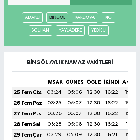
ADAKLI
BİNGÖL
KARLIOVA
KİGI
SOLHAN
YAYLADERE
YEDİSU
BİNGÖL AYLIK NAMAZ VAKITLERI
İMSAK
GÜNEŞ
ÖĞLE
İKINDI
AKŞA
25 Tem Cts
03:24
05:06
12:30
16:22
19:43
26 Tem Paz
03:25
05:07
12:30
16:22
19:43
27 Tem Pts
03:26
05:07
12:30
16:22
19:42
28 Tem Sal
03:28
05:08
12:30
16:22
19:41
29 Tem Çar
03:29
05:09
12:30
16:21
19:40