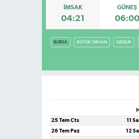
İMSAK
GÜNEŞ
04:21
06:0
BURSA
BÜYÜK ORHAN
GEMLİK
25 Tem Cts
11 S
26 Tem Paz
12 S