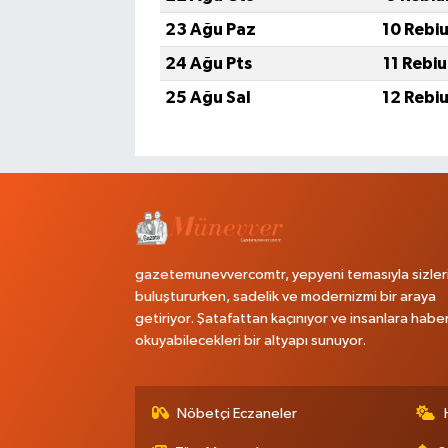
23 Ağu Paz
10 Rebi
24 Ağu Pts
11 Rebi
25 Ağu Sal
12 Rebi
gazetemunevvercomtr, yepyeni temasıyla sizler
buluştururken, sadelik ve modernizmi bir araya
getiriyor. Şatafattan kaçınıyor ve insanlara habe
okuyabilecekleri bir altyapı sunuyor.
Nöbetçi Eczaneler