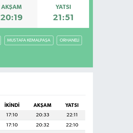
AKŞAM
YATSI
20:19
21:51
MUSTAFA KEMALPAŞA
ORHANELİ
İKINDI
AKŞAM
YATSI
17:10
20:33
22:11
17:10
20:32
22:10