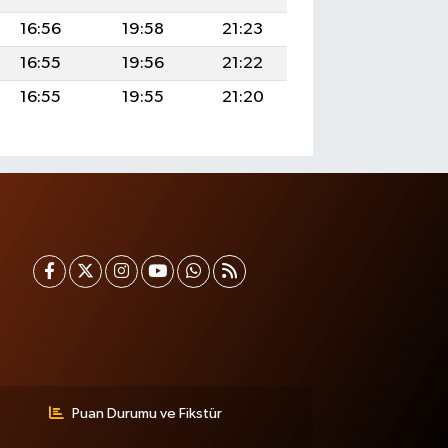
16:56
19:58
21:23
16:55
19:56
21:22
16:55
19:55
21:20
Puan Durumu ve Fikstür