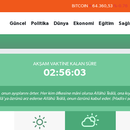
BITCOIN
64.360,53
%-0.76
DOLAR
47,7069
%0.17
Güncel
Politika
Dünya
Ekonomi
Eğitim
Sağl
EURO
55,0265
%0.01
STERLİN
64,1897
%0.02
GRAM ALTIN
6618.49
%2.12
BİST100
13.887
%64
AKŞAM VAKTINE KALAN SÜRE
02:56:02
â, onun ayıplarını örter. Her kim öfkesine mâni olursa Allâhü Teâlâ, ona
lâ'ya özrünü arz ederse Allâhü Teâlâ, onun özrünü kabul eder. (Hadis-i şe