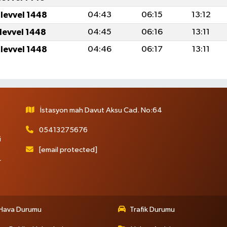
ulevvel 1448
04:43
06:15
13:12
ulevvel 1448
04:45
06:16
13:11
ulevvel 1448
04:46
06:17
13:11
İstasyon mah Davut Aksu Cad. No:64
05413275676
i
[email protected]
r
Hava Durumu
Trafik Durumu