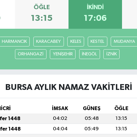
ÖĞLE
İKINDI
0
13:15
17:06
HARMANCIK
KARACABEY
KELES
KESTEL
MUDANYA
ORHANGAZİ
YENİŞEHİR
İNEGÖL
İZNİK
BURSA AYLIK NAMAZ VAKITLERI
HİCRİ
İMSAK
GÜNEŞ
ÖĞLE
afer 1448
04:02
05:48
13:15
afer 1448
04:04
05:49
13:15