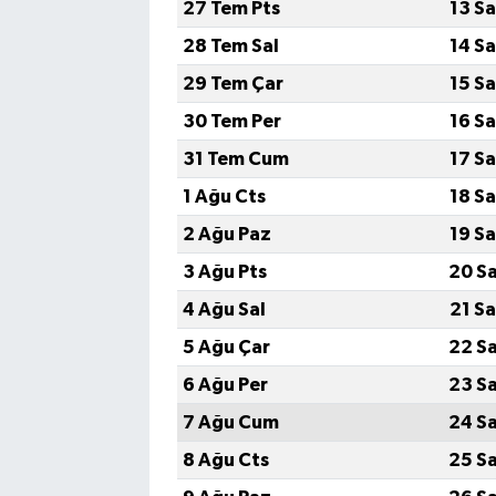
27 Tem Pts
13 S
28 Tem Sal
14 S
29 Tem Çar
15 S
30 Tem Per
16 S
31 Tem Cum
17 S
1 Ağu Cts
18 S
2 Ağu Paz
19 S
3 Ağu Pts
20 S
4 Ağu Sal
21 S
5 Ağu Çar
22 S
6 Ağu Per
23 S
7 Ağu Cum
24 S
8 Ağu Cts
25 S