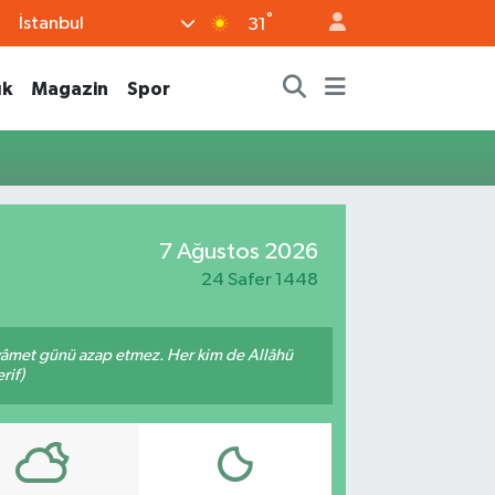
°
İstanbul
31
ık
Magazin
Spor
7 Ağustos 2026
24 Safer 1448
 kıyâmet günü azap etmez. Her kim de Allâhü
rif)