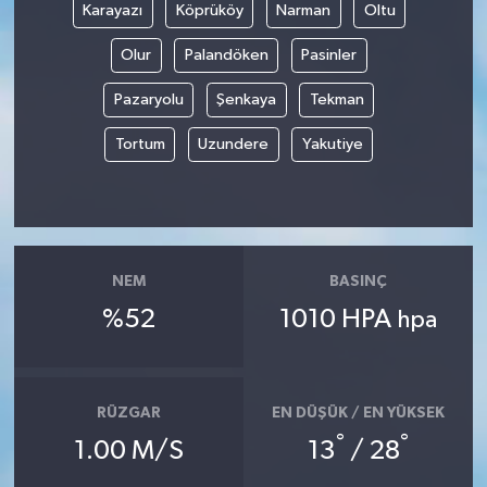
Karayazı
Köprüköy
Narman
Oltu
Olur
Palandöken
Pasinler
Pazaryolu
Şenkaya
Tekman
Tortum
Uzundere
Yakutiye
NEM
BASINÇ
%52
1010 HPA
hpa
RÜZGAR
EN DÜŞÜK / EN YÜKSEK
°
°
1.00 M/S
13
/ 28