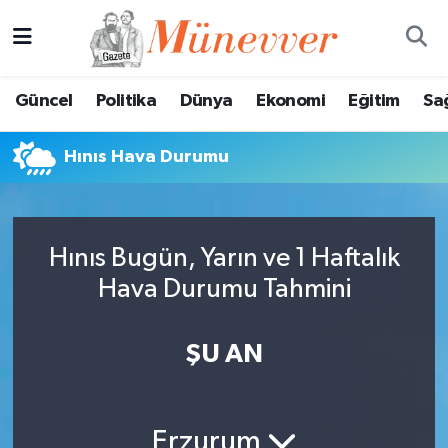
Güncel
Nöbetçi Eczaneler
Güncel
Politika
Dünya
Ekonomi
Eğitim
Sa
Politika
Hava Durumu
Hınıs Hava Durumu
Dünya
Trafik Durumu
Ekonomi
Süper Lig Puan Durumu ve Fikstür
Hınıs Bugün, Yarın ve 1 Haftalık
Eğitim
Tüm Manşetler
Hava Durumu Tahmini
Sağlık
Son Dakika Haberleri
ŞU AN
Magazin
Haber Arşivi
Spor
Erzurum