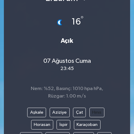
°
16
Açık
07 Ağustos Cuma
23:45
Nem: %52, Basınç: 1010 hpa hPa,
Rüzgar: 1.00 m/s
Aşkale
Aziziye
Çat
Hınıs
Horasan
İspir
Karaçoban