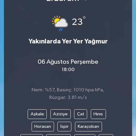
°
23
Yakınlarda Yer Yer Yağmur
06 Ağustos Perşembe
18:00
Nem: %57, Basınç: 1010 hpa hPa,
Rüzgar: 3.81 m/s
Aşkale
Aziziye
Çat
Hınıs
Horasan
İspir
Karaçoban