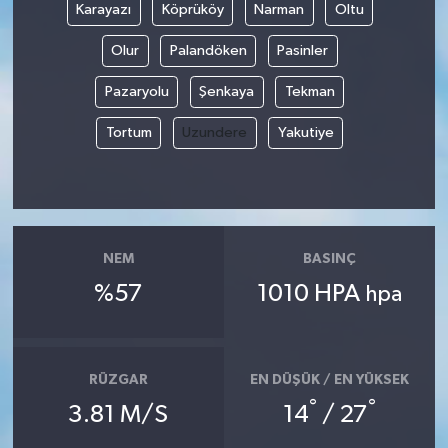
Karayazı
Köprüköy
Narman
Oltu
Olur
Palandöken
Pasinler
Pazaryolu
Şenkaya
Tekman
Tortum
Uzundere
Yakutiye
NEM
BASINÇ
%57
1010 HPA
hpa
RÜZGAR
EN DÜŞÜK / EN YÜKSEK
°
°
3.81 M/S
14
/ 27