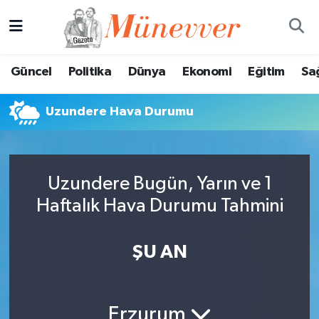
Güncel
Nöbetçi Eczaneler
Güncel
Politika
Dünya
Ekonomi
Eğitim
Sa
Politika
Hava Durumu
Uzundere Hava Durumu
Dünya
Trafik Durumu
Ekonomi
Süper Lig Puan Durumu ve Fikstür
Uzundere Bugün, Yarın ve 1
Eğitim
Tüm Manşetler
Haftalık Hava Durumu Tahmini
Sağlık
Son Dakika Haberleri
ŞU AN
Magazin
Haber Arşivi
Spor
Erzurum