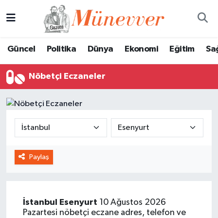
Güncel
Nöbetçi Eczaneler
Güncel
Politika
Dünya
Ekonomi
Eğitim
Sa
Politika
Hava Durumu
Nöbetçi Eczaneler
Dünya
Trafik Durumu
Ekonomi
Süper Lig Puan Durumu ve Fikstür
Eğitim
Tüm Manşetler
Paylaş
Sağlık
Son Dakika Haberleri
Magazin
Haber Arşivi
İstanbul
Esenyurt
10 Ağustos 2026
Spor
Pazartesi nöbetçi eczane adres, telefon ve