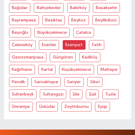
Bağcilar
Bahçelievler
Bakirköy
Başakşehir
Bayrampaşa
Beşiktaş
Beykoz
Beylikdüzü
Beyoğlu
Büyükçekmece
Çatalca
Çekmeköy
Esenler
Esenyurt
Fatih
Gaziosmanpaşa
Güngören
Kadiköy
Kağithane
Kartal
Küçükçekmece
Maltepe
Pendik
Sancaktepe
Sariyer
Silivri
Sultanbeyli
Sultangazi
Şile
Şişli
Tuzla
Ümraniye
Üsküdar
Zeytinburnu
Eyüp