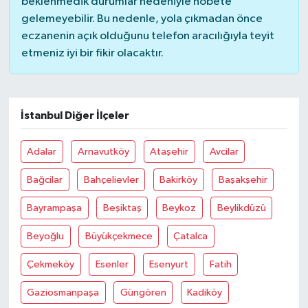
beklenmedik durumlar nedeniyle nöbete
gelemeyebilir. Bu nedenle, yola çıkmadan önce
eczanenin açık olduğunu telefon aracılığıyla teyit
etmeniz iyi bir fikir olacaktır.
İstanbul Diğer İlçeler
Adalar
Arnavutköy
Ataşehir
Avcilar
Bağcilar
Bahçelievler
Bakirköy
Başakşehir
Bayrampaşa
Beşiktaş
Beykoz
Beylikdüzü
Beyoğlu
Büyükçekmece
Çatalca
Çekmeköy
Esenler
Esenyurt
Fatih
Gaziosmanpaşa
Güngören
Kadiköy