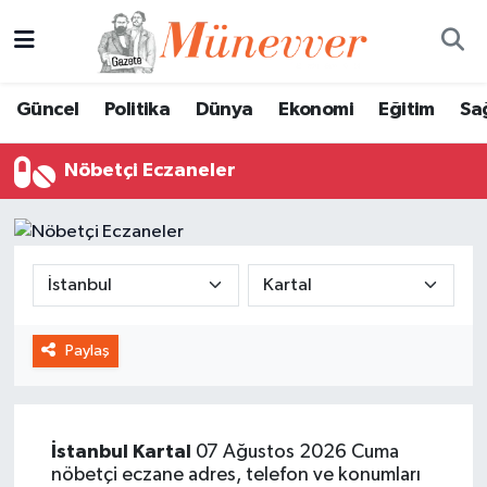
Güncel
Nöbetçi Eczaneler
Güncel
Politika
Dünya
Ekonomi
Eğitim
Sa
Politika
Hava Durumu
Nöbetçi Eczaneler
Dünya
Trafik Durumu
Ekonomi
Süper Lig Puan Durumu ve Fikstür
Eğitim
Tüm Manşetler
Paylaş
Sağlık
Son Dakika Haberleri
Magazin
Haber Arşivi
İstanbul
Kartal
07 Ağustos 2026 Cuma
Spor
nöbetçi eczane adres, telefon ve konumları