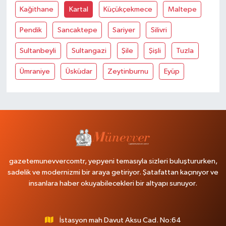
Kağithane
Kartal
Küçükçekmece
Maltepe
Pendik
Sancaktepe
Sariyer
Silivri
Sultanbeyli
Sultangazi
Şile
Şişli
Tuzla
Ümraniye
Üsküdar
Zeytinburnu
Eyüp
gazetemunevvercomtr, yepyeni temasıyla sizleri buluştururken,
sadelik ve modernizmi bir araya getiriyor. Şatafattan kaçınıyor ve
insanlara haber okuyabilecekleri bir altyapı sunuyor.
İstasyon mah Davut Aksu Cad. No:64