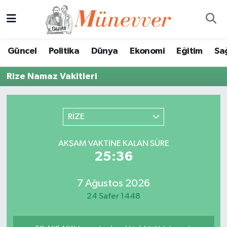
Güncel
Nöbetçi Eczaneler
Güncel
Politika
Dünya
Ekonomi
Eğitim
Sa
Politika
Hava Durumu
Rize Namaz Vakitleri
Dünya
Trafik Durumu
Ekonomi
Süper Lig Puan Durumu ve Fikstür
RİZE
Eğitim
Tüm Manşetler
AKŞAM VAKTINE KALAN SÜRE
25:36
Sağlık
Son Dakika Haberleri
7 Ağustos 2026
Magazin
Haber Arşivi
24 Safer 1448
Spor