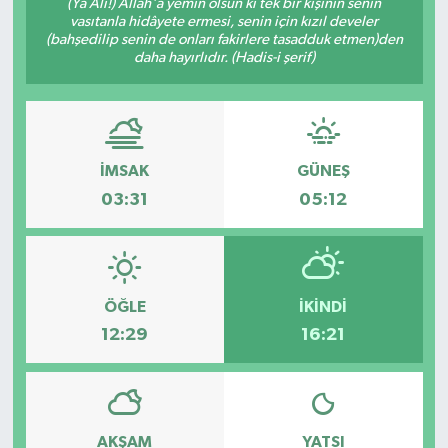
(Yâ Ali!) Allâh'a yemin olsun ki tek bir kişinin senin
vasıtanla hidâyete ermesi, senin için kızıl develer
(bahşedilip senin de onları fakirlere tasadduk etmen)den
daha hayırlıdır. (Hadis-i şerif)
İMSAK
GÜNEŞ
03:31
05:12
ÖĞLE
İKINDI
12:29
16:21
AKŞAM
YATSI