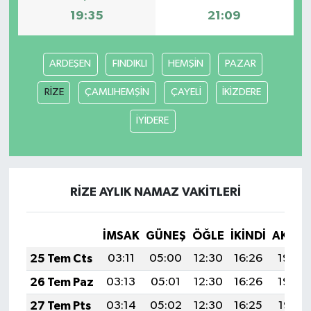
19:35
21:09
ARDEŞEN
FINDIKLI
HEMŞİN
PAZAR
RİZE
ÇAMLIHEMŞİN
ÇAYELİ
İKİZDERE
İYİDERE
RİZE AYLIK NAMAZ VAKITLERI
İMSAK
GÜNEŞ
ÖĞLE
İKINDI
AKŞA
25 Tem Cts
03:11
05:00
12:30
16:26
19:49
26 Tem Paz
03:13
05:01
12:30
16:26
19:48
27 Tem Pts
03:14
05:02
12:30
16:25
19:47