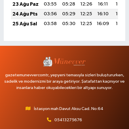
23 Ağu Paz
03:55
05:28
12:26
16:11
19:13
24 Ağu Pts
03:56
05:29
12:25
16:10
19:12
25 Ağu Sal
03:58
05:30
12:25
16:09
19:10
gazetemunevvercomtr, yepyeni temasıyla sizleri buluştururken,
sadelik ve modernizmi bir araya getiriyor. Şatafattan kaçınıyor ve
insanlara haber okuyabilecekleri bir altyapı sunuyor.
İstasyon mah Davut Aksu Cad. No:64
05413275676