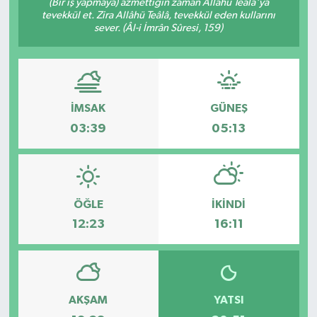
(Bir iş yapmaya) azmettiğin zaman Allâhü Teâlâ'ya
tevekkül et. Zira Allâhü Teâlâ, tevekkül eden kullarını
sever. (Âl-i İmrân Sûresi, 159)
İMSAK
GÜNEŞ
03:39
05:13
ÖĞLE
İKINDI
12:23
16:11
AKŞAM
YATSI