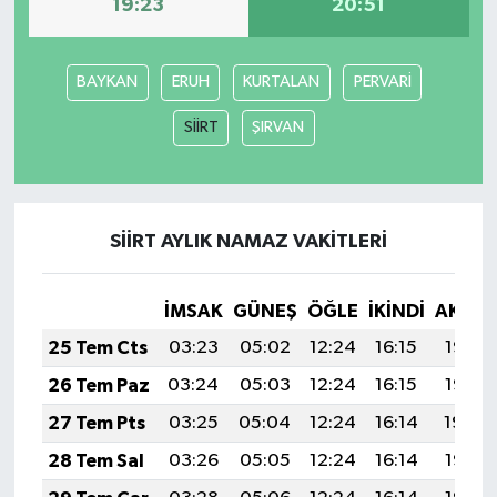
19:23
20:51
BAYKAN
ERUH
KURTALAN
PERVARİ
SİİRT
ŞIRVAN
SİİRT AYLIK NAMAZ VAKITLERI
İMSAK
GÜNEŞ
ÖĞLE
İKINDI
AKŞA
25 Tem Cts
03:23
05:02
12:24
16:15
19:35
26 Tem Paz
03:24
05:03
12:24
16:15
19:35
27 Tem Pts
03:25
05:04
12:24
16:14
19:34
28 Tem Sal
03:26
05:05
12:24
16:14
19:33