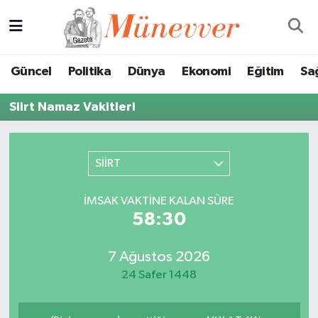
Güncel
Nöbetçi Eczaneler
Güncel
Politika
Dünya
Ekonomi
Eğitim
Sa
Politika
Hava Durumu
Siirt Namaz Vakitleri
Dünya
Trafik Durumu
Ekonomi
Süper Lig Puan Durumu ve Fikstür
SİİRT
Eğitim
Tüm Manşetler
İMSAK VAKTINE KALAN SÜRE
58:30
Sağlık
Son Dakika Haberleri
7 Ağustos 2026
Magazin
Haber Arşivi
24 Safer 1448
Spor