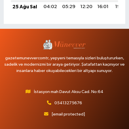
25 Ağu Sal
04:02
05:29
12:20
16:01
19:00
gazetemunevvercomtr, yepyeni temasıyla sizleri buluştururken,
sadelik ve modernizmi bir araya getiriyor. Şatafattan kaçınıyor ve
insanlara haber okuyabilecekleri bir altyapı sunuyor.
İstasyon mah Davut Aksu Cad. No:64
05413275676
[email protected]