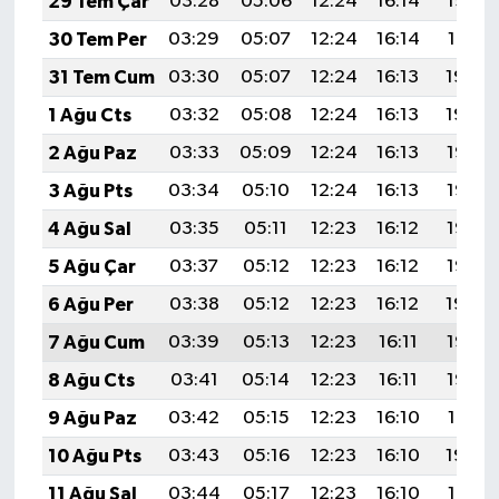
29 Tem Çar
03:28
05:06
12:24
16:14
19:32
30 Tem Per
03:29
05:07
12:24
16:14
19:31
31 Tem Cum
03:30
05:07
12:24
16:13
19:30
1 Ağu Cts
03:32
05:08
12:24
16:13
19:29
2 Ağu Paz
03:33
05:09
12:24
16:13
19:28
3 Ağu Pts
03:34
05:10
12:24
16:13
19:27
4 Ağu Sal
03:35
05:11
12:23
16:12
19:26
5 Ağu Çar
03:37
05:12
12:23
16:12
19:25
6 Ağu Per
03:38
05:12
12:23
16:12
19:24
7 Ağu Cum
03:39
05:13
12:23
16:11
19:23
8 Ağu Cts
03:41
05:14
12:23
16:11
19:22
9 Ağu Paz
03:42
05:15
12:23
16:10
19:21
10 Ağu Pts
03:43
05:16
12:23
16:10
19:20
11 Ağu Sal
03:44
05:17
12:23
16:10
19:18