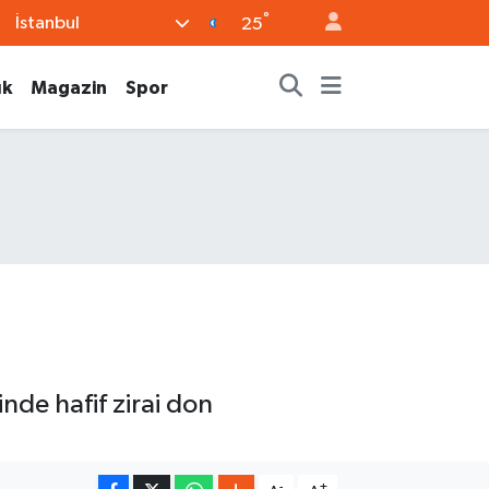
°
İstanbul
25
ık
Magazin
Spor
de hafif zirai don
-
+