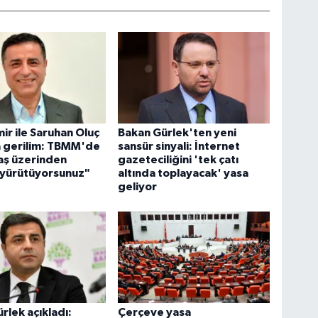
ir ile Saruhan Oluç
Bakan Gürlek'ten yeni
a gerilim: TBMM'de
sansür sinyali: İnternet
aş üzerinden
gazeteciliğini 'tek çatı
 yürütüyorsunuz"
altında toplayacak' yasa
geliyor
rlek açıkladı:
Çerçeve yasa