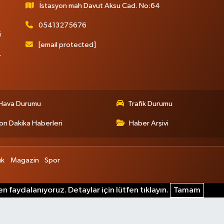
İstasyon mah Davut Aksu Cad. No:64
05413275676
i
[email protected]
r
Hava Durumu
Trafik Durumu
on Dakika Haberleri
Haber Arşivi
ık
Magazin
Spor
n faydalanıyoruz. Detaylar için lütfen tıklayın.
Tamam