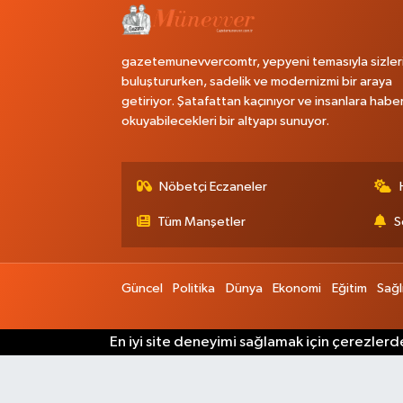
gazetemunevvercomtr, yepyeni temasıyla sizler
buluştururken, sadelik ve modernizmi bir araya
getiriyor. Şatafattan kaçınıyor ve insanlara habe
okuyabilecekleri bir altyapı sunuyor.
Nöbetçi Eczaneler
Tüm Manşetler
S
Güncel
Politika
Dünya
Ekonomi
Eğitim
Sağl
En iyi site deneyimi sağlamak için çerezlerde