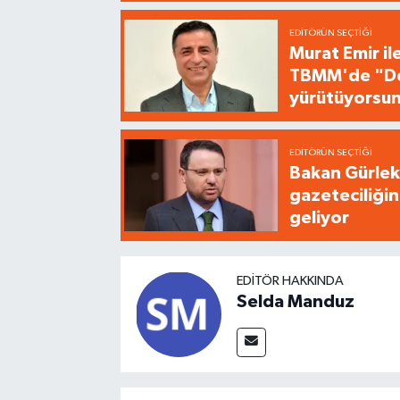
EDITÖRÜN SEÇTIĞI
Murat Emir il
TBMM'de "Dem
yürütüyorsu
EDITÖRÜN SEÇTIĞI
Bakan Gürlek'
gazeteciliğin
geliyor
EDITÖR HAKKINDA
Selda Manduz