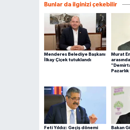
Bunlar da ilginizi çekebilir
Menderes Belediye Başkanı
Murat Em
İlkay Çiçek tutuklandı
arasınd
"Demirt
Pazarlık
Feti Yıldız: Geçiş dönemi
Bakan Gü