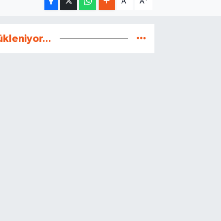
A
A
ükleniyor...