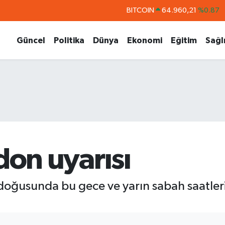
DOLAR
47,7436
%0.18
EURO
55,2510
%0.32
Güncel
Politika
Dünya
Ekonomi
Eğitim
Sağl
STERLİN
64,4811
%0.38
GRAM ALTIN
6648.99
%2.59
BİST100
13.779
%-14
i don uyarısı
doğusunda bu gece ve yarın sabah saatlerin