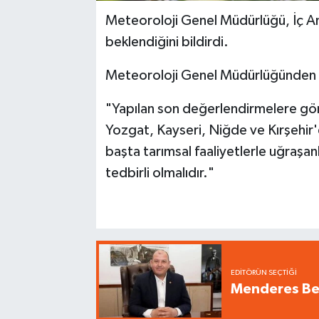
Meteoroloji Genel Müdürlüğü, İç An
beklendiğini bildirdi.
Meteoroloji Genel Müdürlüğünden yap
"Yapılan son değerlendirmelere gör
Yozgat, Kayseri, Niğde ve Kırşehir'
başta tarımsal faaliyetlerle uğraşan
tedbirli olmalıdır."
EDITÖRÜN SEÇTIĞI
Menderes Bel