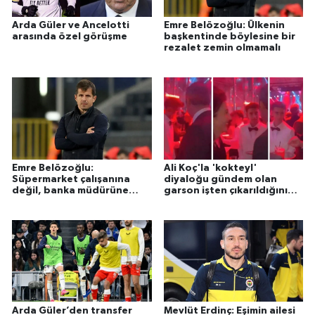
Arda Güler ve Ancelotti
Emre Belözoğlu: Ülkenin
arasında özel görüşme
başkentinde böylesine bir
rezalet zemin olmamalı
Emre Belözoğlu:
Ali Koç'la 'kokteyl'
Süpermarket çalışanına
diyaloğu gündem olan
değil, banka müdürüne
garson işten çıkarıldığını
güvendik
açıkladı
Arda Güler’den transfer
Mevlüt Erdinç: Eşimin ailesi