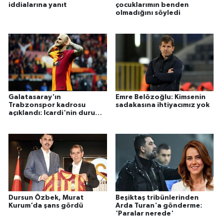
iddialarına yanıt
çocuklarımın benden
olmadığını söyledi
Galatasaray'ın
Emre Belözoğlu: Kimsenin
Trabzonspor kadrosu
sadakasına ihtiyacımız yok
açıklandı: Icardi'nin durumu
belli oldu
Dursun Özbek, Murat
Beşiktaş tribünlerinden
Kurum’da şans gördü
Arda Turan'a gönderme:
'Paralar nerede'