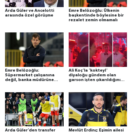
Arda Güler ve Ancelotti
Emre Belözoğlu: Ülkenin
arasında özel görüşme
başkentinde böylesine bir
rezalet zemin olmamalı
Emre Belözoğlu:
Ali Koç'la 'kokteyl'
Süpermarket çalışanına
diyaloğu gündem olan
değil, banka müdürüne
garson işten çıkarıldığını
güvendik
açıkladı
Arda Güler’den transfer
Mevlüt Erdinç: Eşimin ailesi