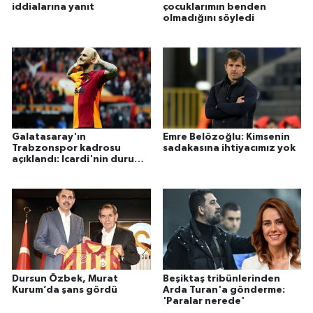
iddialarına yanıt
çocuklarımın benden
olmadığını söyledi
Galatasaray'ın
Emre Belözoğlu: Kimsenin
Trabzonspor kadrosu
sadakasına ihtiyacımız yok
açıklandı: Icardi'nin durumu
belli oldu
Dursun Özbek, Murat
Beşiktaş tribünlerinden
Kurum’da şans gördü
Arda Turan'a gönderme:
'Paralar nerede'