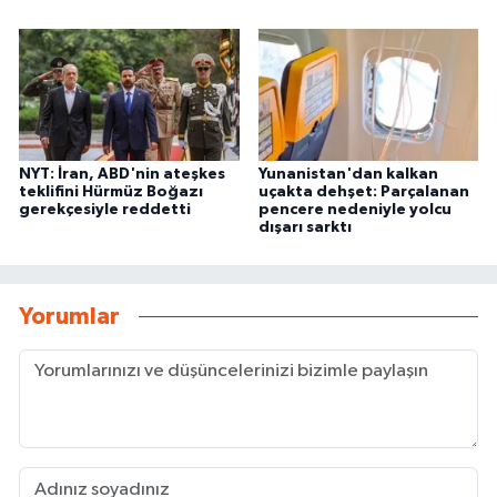
NYT: İran, ABD'nin ateşkes
Yunanistan'dan kalkan
teklifini Hürmüz Boğazı
uçakta dehşet: Parçalanan
gerekçesiyle reddetti
pencere nedeniyle yolcu
dışarı sarktı
Yorumlar