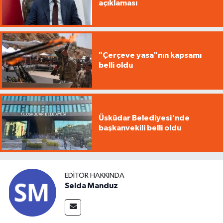
açıklaması
"Çerçeve yasa"nın kapsamı
belli oldu
Üsküdar Belediyesi'nde
başkanvekili belli oldu
EDITÖR HAKKINDA
Selda Manduz