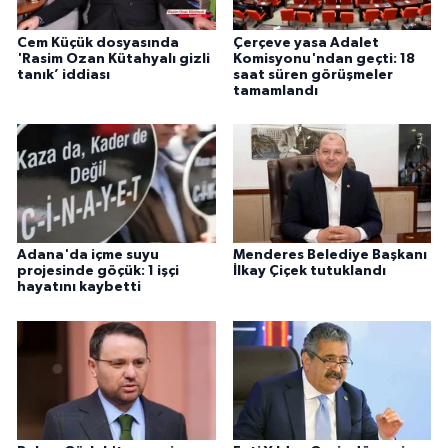
Cem Küçük dosyasında
Çerçeve yasa Adalet
'Rasim Ozan Kütahyalı gizli
Komisyonu'ndan geçti: 18
tanık’ iddiası
saat süren görüşmeler
tamamlandı
Adana'da içme suyu
Menderes Belediye Başkanı
projesinde göçük: 1 işçi
İlkay Çiçek tutuklandı
hayatını kaybetti