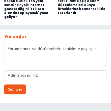
Bakan Gürlek'ten yeni
Feti Yıldız: Geçiş dönemi
sansür sinyali: İnternet
düzenlemeleri dünya
gazeteciliğini 'tek çatı
örneklerine benzer şekilde
altında toplayacak' yasa
tasarlandı
geliyor
Yorumlar
Gönder