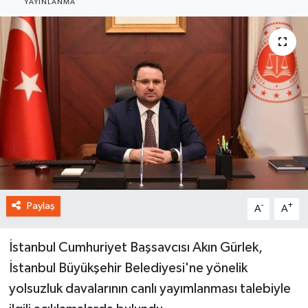
YAYINLANMA
Paylaş
-
+
A
A
İstanbul Cumhuriyet Başsavcısı Akın Gürlek,
İstanbul Büyükşehir Belediyesi'ne yönelik
yolsuzluk davalarının canlı yayımlanması talebiyle