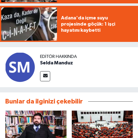
Adana'da içme suyu
projesinde göçük: 1 işçi
hayatını kaybetti
EDITÖR HAKKINDA
Selda Manduz
Bunlar da ilginizi çekebilir