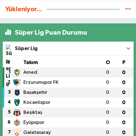
Yükleniyor...
Süper Lig Puan Durumu
Süper Lig
#
Takım
O
P
1
Amed
0
0
2
Erzurumspor FK
0
0
3
Başakşehir
0
0
4
Kocaelispor
0
0
5
Beşiktaş
0
0
6
Eyüpspor
0
0
7
Galatasaray
0
0