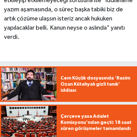
etkileyip etkilemeyeceği sorusuna ise "İddianame
yazım aşamasında, o süreç başka tabiki biz de
artık çözüme ulaşsın isteriz ancak hukuken
yapılacaklar belli. Kanun neyse o aslında" yanıtı
verdi.
Cem Küçük dosyasında 'Rasim
Ozan Kütahyalı gizli tanık’
iddiası
Çerçeve yasa Adalet
Komisyonu'ndan geçti: 18 saat
süren görüşmeler tamamlandı